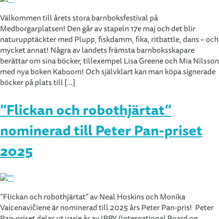
Välkommen till årets stora barnboksfestival på
Medborgarplatsen! Den går av stapeln 17e maj och det blir
naturupptäckter med Plupp, fiskdamm, fika, ritbattle, dans – och
mycket annat! Några av landets främsta barnboksskapare
berättar om sina böcker, tillexempel Lisa Greene och Mia Nilsson
med nya boken Kaboom! Och självklart kan man köpa signerade
böcker på plats till […]
”Flickan och robothjärtat”
nominerad till Peter Pan-priset
2025
”Flickan och robothjärtat” av Neal Hoskins och Monika
Vaicenavičiene är nominerad till 2025 års Peter Pan-pris! Peter
Pan-priset delas ut varje år av IBBY (International Board on