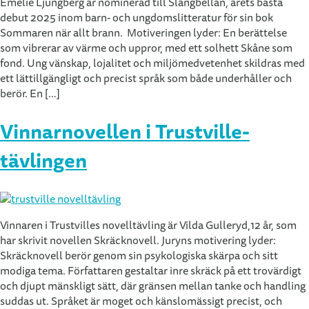
Emelie Ljungberg är nominerad till Slangbellan, årets bästa
debut 2025 inom barn- och ungdomslitteratur för sin bok
Sommaren när allt brann. Motiveringen lyder: En berättelse
som vibrerar av värme och uppror, med ett solhett Skåne som
fond. Ung vänskap, lojalitet och miljömedvetenhet skildras med
ett lättillgängligt och precist språk som både underhåller och
berör. En […]
Vinnarnovellen i Trustville-
tävlingen
Vinnaren i Trustvilles novelltävling är Vilda Gulleryd,12 år, som
har skrivit novellen Skräcknovell. Juryns motivering lyder:
Skräcknovell berör genom sin psykologiska skärpa och sitt
modiga tema. Författaren gestaltar inre skräck på ett trovärdigt
och djupt mänskligt sätt, där gränsen mellan tanke och handling
suddas ut. Språket är moget och känslomässigt precist, och