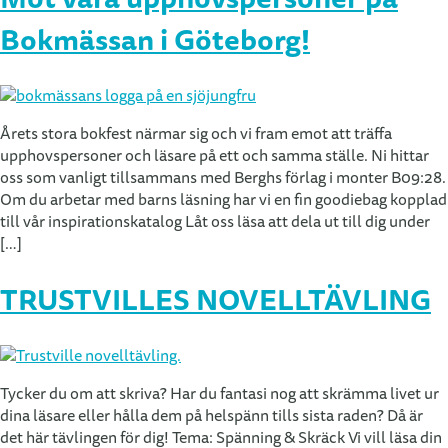
Bokmässan i Göteborg!
Årets stora bokfest närmar sig och vi fram emot att träffa
upphovspersoner och läsare på ett och samma ställe. Ni hittar
oss som vanligt tillsammans med Berghs förlag i monter B09:28.
Om du arbetar med barns läsning har vi en fin goodiebag kopplad
till vår inspirationskatalog Låt oss läsa att dela ut till dig under
[…]
TRUSTVILLES NOVELLTÄVLING
Tycker du om att skriva? Har du fantasi nog att skrämma livet ur
dina läsare eller hålla dem på helspänn tills sista raden? Då är
det här tävlingen för dig! Tema: Spänning & Skräck Vi vill läsa din