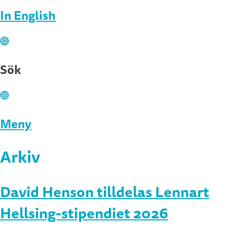
In English
Sök
Stäng
Meny
Arkiv
David Henson tilldelas Lennart
Hellsing-stipendiet 2026