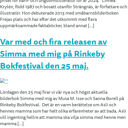
priset för barn- och ungdomslitteratur för år 2024. Linnéa
Krylén, född 1987 och bosatt utanför Strängnäs, är författare och
illustratör. Hon debuterade 2013 med småbarnsbilderboken
Frejas plats och har efter det utkommit med flera
uppmärksammade faktaböcker, bland annat […]
Var med och fira releasen av
Simma med mig på Rinkeby
Bokfestival den 25 maj.
Lördagen den 25 maj firar vi vår nya och högst aktuella
bilderbok Simma med mig av Musa M. Isse och Sanna Borell på
Rinkeby Bokfestival. Det är en varm berättelse om Asli och
hennes mamma som har helt olika erfarenheter av att bada. Asli
vill ingenting hellre att mamma ska vilja simma med henne men
mamma […]