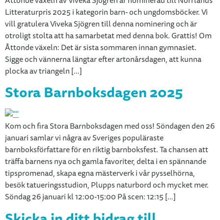
Åttonde växeln av Viveka Sjögren är nominerad till Norrlands
Litteraturpris 2025 i kategorin barn- och ungdomsböcker. Vi
vill gratulera Viveka Sjögren till denna nominering och är
otroligt stolta att ha samarbetat med denna bok. Grattis! Om
Åttonde växeln: Det är sista sommaren innan gymnasiet.
Sigge och vännerna längtar efter artonårsdagen, att kunna
plocka av triangeln […]
Stora Barnboksdagen 2025
Kom och fira Stora Barnboksdagen med oss! Söndagen den 26
januari samlar vi några av Sveriges populäraste
barnboksförfattare för en riktig barnboksfest. Ta chansen att
träffa barnens nya och gamla favoriter, delta i en spännande
tipspromenad, skapa egna mästerverk i vår pysselhörna,
besök tatueringsstudion, Plupps naturbord och mycket mer.
Söndag 26 januari kl 12:00-15:00 På scen: 12:15 […]
Skicka in ditt bidrag till