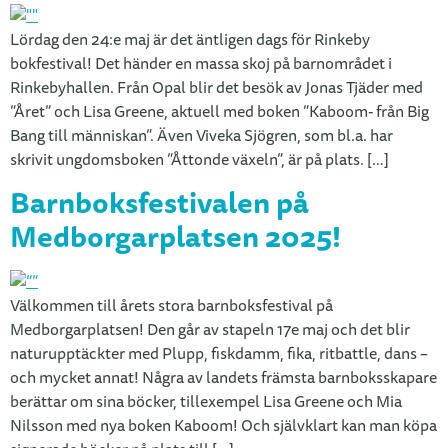
Lördag den 24:e maj är det äntligen dags för Rinkeby
bokfestival! Det händer en massa skoj på barnområdet i
Rinkebyhallen. Från Opal blir det besök av Jonas Tjäder med
”Året” och Lisa Greene, aktuell med boken ”Kaboom- från Big
Bang till människan”. Även Viveka Sjögren, som bl.a. har
skrivit ungdomsboken ”Åttonde växeln”, är på plats. […]
Barnboksfestivalen på
Medborgarplatsen 2025!
Välkommen till årets stora barnboksfestival på
Medborgarplatsen! Den går av stapeln 17e maj och det blir
naturupptäckter med Plupp, fiskdamm, fika, ritbattle, dans –
och mycket annat! Några av landets främsta barnboksskapare
berättar om sina böcker, tillexempel Lisa Greene och Mia
Nilsson med nya boken Kaboom! Och självklart kan man köpa