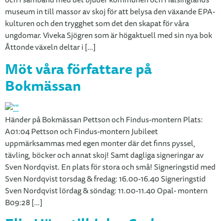
och i samband med det bjuder kommunen och Hälsinglands
museum in till massor av skoj för att belysa den växande EPA-
kulturen och den trygghet som det den skapat för våra
ungdomar. Viveka Sjögren som är högaktuell med sin nya bok
Åttonde växeln deltar i […]
Möt våra författare på
Bokmässan
Händer på Bokmässan Pettson och Findus-montern Plats:
A01:04 Pettson och Findus-montern Jubileet
uppmärksammas med egen monter där det finns pyssel,
tävling, böcker och annat skoj! Samt dagliga signeringar av
Sven Nordqvist. En plats för stora och små! Signeringstid med
Sven Nordqvist torsdag & fredag: 16.00-16.40 Signeringstid
Sven Nordqvist lördag & söndag: 11.00-11.40 Opal- montern
B09:28 […]