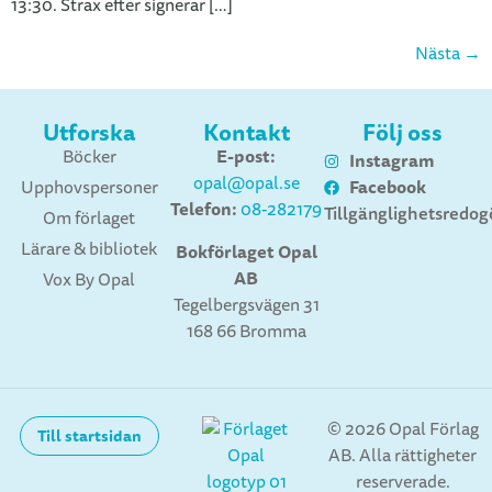
13:30. Strax efter signerar […]
Nästa
→
Utforska
Kontakt
Följ oss
E-post:
Böcker
Instagram
opal@opal.se
Facebook
Upphovspersoner
Telefon:
08-282179
Tillgänglighetsredog
Om förlaget
Lärare & bibliotek
Bokförlaget Opal
AB
Vox By Opal
Tegelbergsvägen 31
168 66 Bromma
© 2026 Opal Förlag
Till startsidan
AB. Alla rättigheter
reserverade.