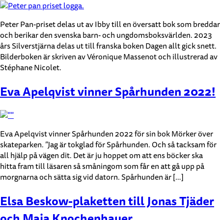
Peter Pan-priset delas ut av Ibby till en översatt bok som breddar
och berikar den svenska barn- och ungdomsboksvärlden. 2023
års Silverstjärna delas ut till franska boken Dagen allt gick snett.
Bilderboken är skriven av Véronique Massenot och illustrerad av
Stéphane Nicolet.
Eva Apelqvist vinner Spårhunden 2022!
Eva Apelqvist vinner Spårhunden 2022 för sin bok Mörker över
skateparken. ”Jag är tokglad för Spårhunden. Och så tacksam för
all hjälp på vägen dit. Det är ju hoppet om att ens böcker ska
hitta fram till läsaren så småningom som får en att gå upp på
morgnarna och sätta sig vid datorn. Spårhunden är […]
Elsa Beskow-plaketten till Jonas Tjäder
och Maja Knochenhauer