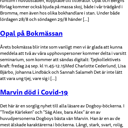
runtom i huvudstaden, kopplade till litteratur. Opal och Berghs
förlag kommer också bjuda på massa skoj, både i vår trädgård i
Bromma, men även hos olika bokhandlare i stan. Under både
lördagen 28/8 och söndagen 29/8 händer […]
Opal på Bokmässan
Årets bokmässa blir inte som vanligt men vi är glada att kunna
meddela att två av våra upphovspersoner kommer delta i varsitt
seminarium, som kommer att sändas digitalt: Tjejkollektivets
kraft: fredag 24 sep. kl 11.45-12.15Med Charlotte Cederlund, Lisa
Bjärbo, Johanna Lindbäck och Sannah Salameh Det är inte lätt
att vara ung tjej, vare sig i […]
Marvin död i Covid-19
Det här är en sorglig nyhet till alla läsare av Dogboy-böckerna. I
”Tredje Kärleken” och ”Säg Alex, bara Alex” är en av
huvudpersonerna Dogboys bästa vän Marvin. Han är en av de
mest älskade karaktärerna i böckerna. Långt, stark, svart, rolig,