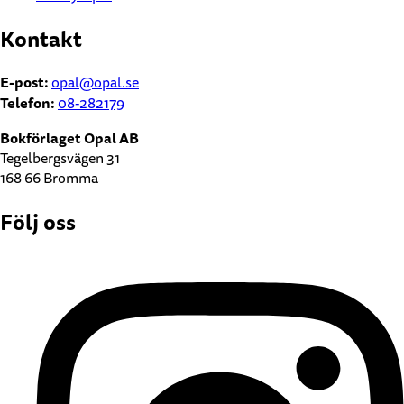
Kontakt
E-post:
opal@opal.se
Telefon:
08-282179
Bokförlaget Opal AB
Tegelbergsvägen 31
168 66 Bromma
Följ oss