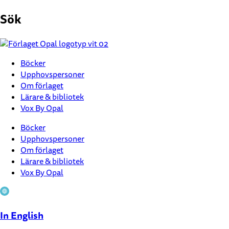
Hoppa
Sök
till
innehåll
Böcker
Upphovspersoner
Om förlaget
Lärare & bibliotek
Vox By Opal
Böcker
Upphovspersoner
Om förlaget
Lärare & bibliotek
Vox By Opal
In English