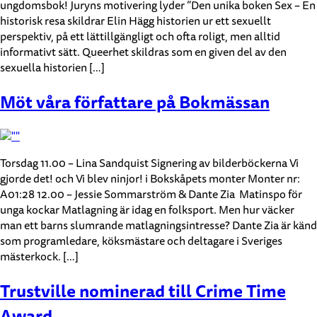
ungdomsbok! Juryns motivering lyder ”Den unika boken Sex – En
historisk resa skildrar Elin Hägg historien ur ett sexuellt
perspektiv, på ett lättillgängligt och ofta roligt, men alltid
informativt sätt. Queerhet skildras som en given del av den
sexuella historien […]
Möt våra författare på Bokmässan
Torsdag 11.00 – Lina Sandquist Signering av bilderböckerna Vi
gjorde det! och Vi blev ninjor! i Bokskåpets monter Monter nr:
A01:28 12.00 ­– Jessie Sommarström & Dante Zia Matinspo för
unga kockar Matlagning är idag en folksport. Men hur väcker
man ett barns slumrande matlagningsintresse? Dante Zia är känd
som programledare, köksmästare och deltagare i Sveriges
mästerkock. […]
Trustville nominerad till Crime Time
Award