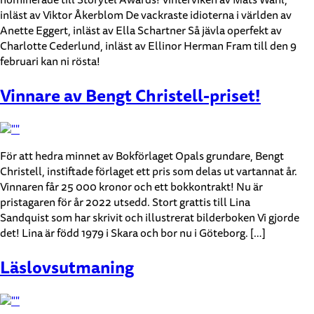
nominerade till Storytel Awards! Vinterviken av Mats Wahl,
inläst av Viktor Åkerblom De vackraste idioterna i världen av
Anette Eggert, inläst av Ella Schartner Så jävla operfekt av
Charlotte Cederlund, inläst av Ellinor Herman Fram till den 9
februari kan ni rösta!
Vinnare av Bengt Christell-priset!​
För att hedra minnet av Bokförlaget Opals grundare, Bengt
Christell, instiftade förlaget ett pris som delas ut vartannat år.
Vinnaren får 25 000 kronor och ett bokkontrakt! Nu är
pristagaren för år 2022 utsedd. Stort grattis till Lina
Sandquist som har skrivit och illustrerat bilderboken Vi gjorde
det! Lina är född 1979 i Skara och bor nu i Göteborg. […]
Läslovsutmaning