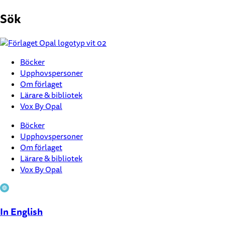
Hoppa
Sök
till
innehåll
Böcker
Upphovspersoner
Om förlaget
Lärare & bibliotek
Vox By Opal
Böcker
Upphovspersoner
Om förlaget
Lärare & bibliotek
Vox By Opal
In English