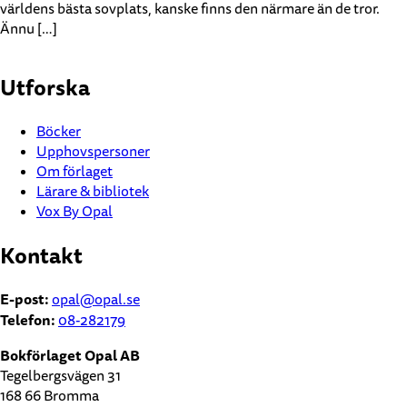
världens bästa sovplats, kanske finns den närmare än de tror.
Ännu […]
Utforska
Böcker
Upphovspersoner
Om förlaget
Lärare & bibliotek
Vox By Opal
Kontakt
E-post:
opal@opal.se
Telefon:
08-282179
Bokförlaget Opal AB
Tegelbergsvägen 31
168 66 Bromma