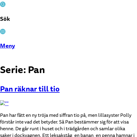
Sök
Stäng
Meny
Serie:
Pan
Pan räknar till tio
Pan har fått en ny tröja med siffran tio på, men lillasyster Polly
förstår inte vad det betyder. Så Pan bestämmer sig för att visa
henne. De går runt i huset och i trädgården och samlar olika
saker i dockvagnen. Ett leksakståg, en banan, en penna hamnar i