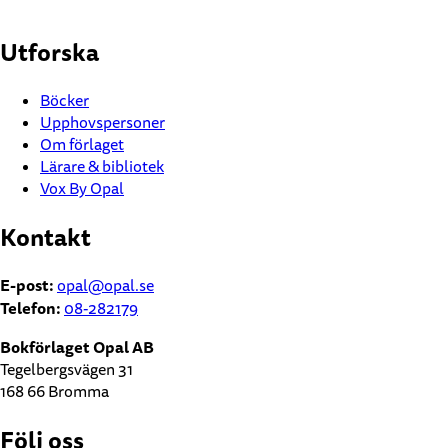
Utforska
Böcker
Upphovspersoner
Om förlaget
Lärare & bibliotek
Vox By Opal
Kontakt
E-post:
opal@opal.se
Telefon:
08-282179
Bokförlaget Opal AB
Tegelbergsvägen 31
168 66 Bromma
Följ oss