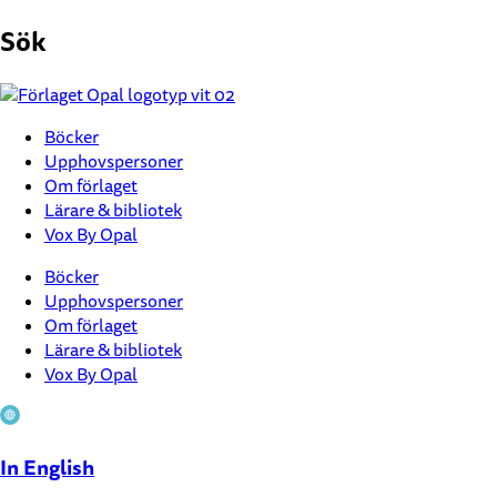
Hoppa
Sök
till
innehåll
Böcker
Upphovspersoner
Om förlaget
Lärare & bibliotek
Vox By Opal
Böcker
Upphovspersoner
Om förlaget
Lärare & bibliotek
Vox By Opal
In English