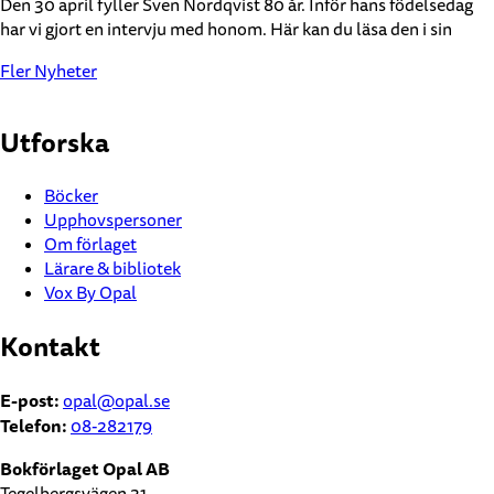
Den 30 april fyller Sven Nordqvist 80 år. Inför hans födelsedag
har vi gjort en intervju med honom. Här kan du läsa den i sin
Fler Nyheter
Utforska
Böcker
Upphovspersoner
Om förlaget
Lärare & bibliotek
Vox By Opal
Kontakt
E-post:
opal@opal.se
Telefon:
08-282179
Bokförlaget Opal AB
Tegelbergsvägen 31