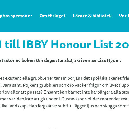
phovspersoner
Om förlaget
Lärare & bibliotek
Vox 
 till IBBY Honour List 2
ustratör av boken
Om dagen tar slut,
skriven av Lisa Hyder.
 existentiella grubblerier tar sin början i det spöklika skenet f
väl vara sant. Pojkens grubbleri och oro väcker frågor om livets
lov eller att pussas? Ensamt kan barnet inte härbärgera alla stora
r världen inte att gå under. I Gustavssons bilder möter det real
a landskap. Han färgsätter subtilt, lägger ljus och skugga som fö