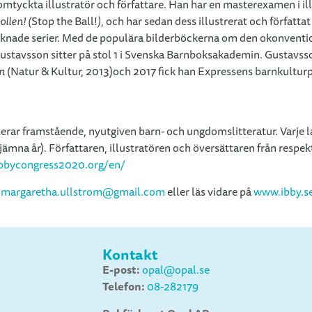
mtyckta illustratör och författare. Han har en masterexamen i ill
llen! (
Stop the Ball!
)
, och har sedan dess illustrerat och förfat
 tecknade serier. Med de populära bilderböckerna om den okonventi
stavsson sitter på stol 1 i Svenska Barnboksakademin. Gustavsson
n
(Natur & Kultur, 2013)och 2017 fick han Expressens barnkulturp
rar framstående, nyutgiven barn- och ungdomslitteratur. Varje land
jämna år). Författaren, illustratören och översättaren från resp
ibbycongress2020.org/en/
,
margaretha.ullstrom@gmail.com
eller läs vidare på
www.ibby.s
Kontakt
E-post:
opal@opal.se
Telefon:
08-282179