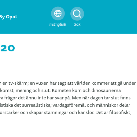
By Opal
Stäng
In English
Sök
020
rån en tv-skärm; en vuxen har sagt att världen kommer att gå under
 uppkomst, mening och slut. Kometen kom och dinosaurierna
 frågor det ännu inte har svar på. Men när dagen tar slut finns
istiska det surrealistiska; vardagsföremål och människor delar
rstärker och skapar stämningar och känslor. Det är filosofiskt,