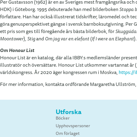
Per Gustavsson (1962) är en av Sveriges mest framgångsrika och o
HDK) i Göteborg. 1995 debuterade han med bilderboken
Stoppa bo
författare. Han har också illustrerat tidskrifter, läromedel och
göra genusperspektivet gängse i svensk barnboksutgivning. Per Gu
ett pris som ges till föregående års bästa bilderbok, för
Skuggsida
Moontower
),
Stig
and
Om jag var en elefant
(
If I were an Elephant
).
Om Honour List
Honour List är en katalog, där alla IBBY:s medlemsländer presente
illustratör och översättare. Honour List utkommer vartannat år (
världskongress. År 2020 äger kongressen rum i Moskva,
https://
För mer information, kontakta ordförande Margaretha Ullström
Utforska
Böcker
Upphovspersoner
Om förlaget