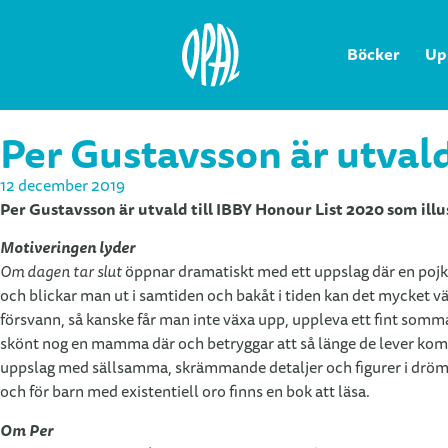
Böcker
Up
Per Gustavsson är utvald
12 december 2019
Per Gustavsson är utvald till IBBY Honour List 2020 som ill
Motiveringen lyder
Om dagen tar slut
öppnar dramatiskt med ett uppslag där en pojkes
och blickar man ut i samtiden och bakåt i tiden kan det mycket 
försvann, så kanske får man inte växa upp, uppleva ett fint sommar
skönt nog en mamma där och betryggar att så länge de lever komme
uppslag med sällsamma, skrämmande detaljer och figurer i drömlik
och för barn med existentiell oro finns en bok att läsa.
Om Per