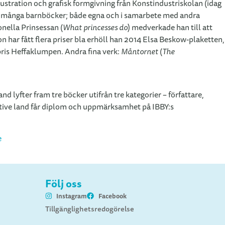
ustration och grafisk formgivning från Konstindustriskolan (idag
tat många barnböcker; både egna och i samarbete med andra
onella Prinsessan (
What princesses do
) medverkade han till att
 har fått flera priser bla erhöll han 2014 Elsa Beskow-plaketten,
ris Heffaklumpen. Andra fina verk:
Måntornet
(
The
 lyfter fram tre böcker utifrån tre kategorier – författare,
ektive land får diplom och uppmärksamhet på IBBY:s
e
Följ oss
Instagram
Facebook
Tillgänglighetsredogörelse