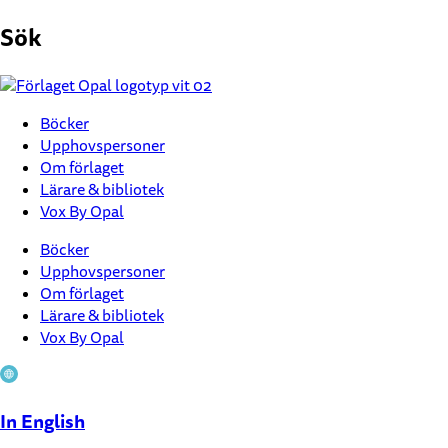
Hoppa
Sök
till
innehåll
Böcker
Upphovspersoner
Om förlaget
Lärare & bibliotek
Vox By Opal
Böcker
Upphovspersoner
Om förlaget
Lärare & bibliotek
Vox By Opal
In English