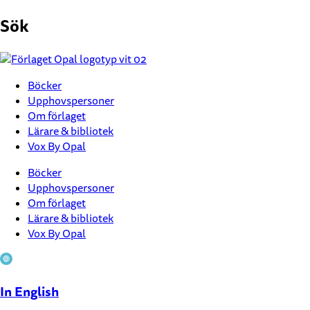
Hoppa
Sök
till
innehåll
Böcker
Upphovspersoner
Om förlaget
Lärare & bibliotek
Vox By Opal
Böcker
Upphovspersoner
Om förlaget
Lärare & bibliotek
Vox By Opal
In English