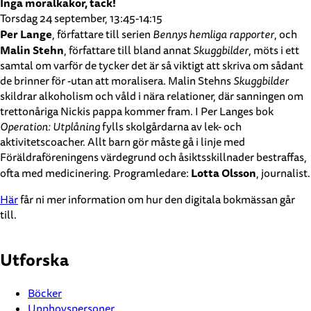
Inga moralkakor, tack!
Torsdag 24 september, 13:45-14:15
Per Lange
, författare till serien
Bennys hemliga rapporter
, och
Malin Stehn
, författare till bland annat
Skuggbilder
, möts i ett
samtal om varför de tycker det är så viktigt att skriva om sådant
de brinner för -utan att moralisera. Malin Stehns
Skuggbilder
skildrar alkoholism och våld i nära relationer, där sanningen om
trettonåriga Nickis pappa kommer fram. I Per Langes bok
Operation: Utplåning
fylls skolgårdarna av lek- och
aktivitetscoacher. Allt barn gör måste gå i linje med
Föräldraföreningens värdegrund och åsiktsskillnader bestraffas,
Lotta Olsson
ofta med medicinering. Programledare:
, journalist.
Här
får ni mer information om hur den digitala bokmässan går
till.
Utforska
Böcker
Upphovspersoner