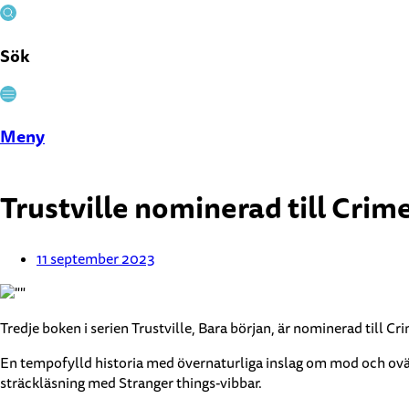
Sök
Stäng
Meny
Trustville nominerad till Cri
11 september 2023
Tredje boken i serien Trustville, Bara början, är nominerad till C
En tempofylld historia med övernaturliga inslag om mod och ovänt
sträckläsning med Stranger things-vibbar.