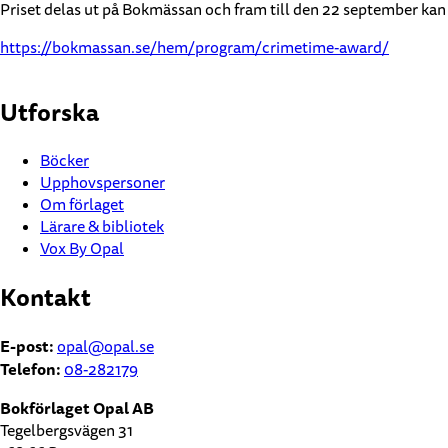
Priset delas ut på Bokmässan och fram till den 22 september kan al
https://bokmassan.se/hem/program/crimetime-award/
Utforska
Böcker
Upphovspersoner
Om förlaget
Lärare & bibliotek
Vox By Opal
Kontakt
E-post:
opal@opal.se
Telefon:
08-282179
Bokförlaget Opal AB
Tegelbergsvägen 31