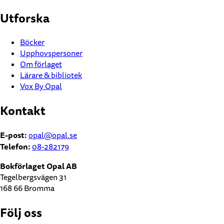
Utforska
Böcker
Upphovspersoner
Om förlaget
Lärare & bibliotek
Vox By Opal
Kontakt
E-post:
opal@opal.se
Telefon:
08-282179
Bokförlaget Opal AB
Tegelbergsvägen 31
168 66 Bromma
Följ oss