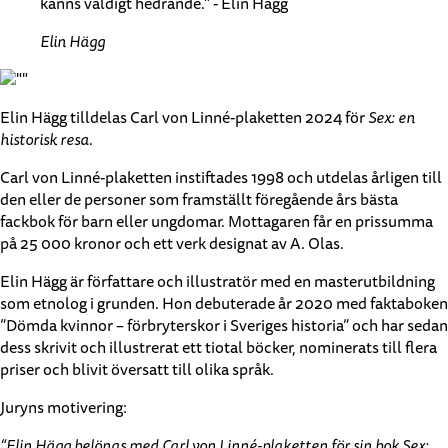
känns väldigt hedrande." - Elin Hägg
Elin Hägg
Elin Hägg tilldelas Carl von Linné-plaketten 2024 för
Sex: en
historisk resa
.
Carl von Linné-plaketten instiftades 1998 och utdelas årligen till
den eller de personer som framställt föregående års bästa
fackbok för barn eller ungdomar. Mottagaren får en prissumma
på 25 000 kronor och ett verk designat av A. Olas.
Elin Hägg är författare och illustratör med en masterutbildning
som etnolog i grunden. Hon debuterade år 2020 med faktaboken
”Dömda kvinnor – förbryterskor i Sveriges historia” och har sedan
dess skrivit och illustrerat ett tiotal böcker, nominerats till flera
priser och blivit översatt till olika språk.
Juryns motivering:
“Elin Hägg belönas med Carl von Linné-plaketten för sin bok Sex: