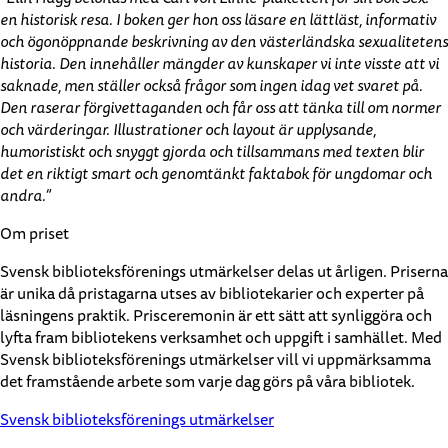
en historisk resa. I boken ger hon oss läsare en lättläst, informativ
och ögonöppnande beskrivning av den västerländska sexualitetens
historia. Den innehåller mängder av kunskaper vi inte visste att vi
saknade, men ställer också frågor som ingen idag vet svaret på.
Den raserar förgivettaganden och får oss att tänka till om normer
och värderingar. Illustrationer och layout är upplysande,
humoristiskt och snyggt gjorda och tillsammans med texten blir
det en riktigt smart och genomtänkt faktabok för ungdomar och
andra.”
Om priset
Svensk biblioteksförenings utmärkelser delas ut årligen. Priserna
är unika då pristagarna utses av bibliotekarier och experter på
läsningens praktik. Prisceremonin är ett sätt att synliggöra och
lyfta fram bibliotekens verksamhet och uppgift i samhället. Med
Svensk biblioteksförenings utmärkelser vill vi uppmärksamma
det framstående arbete som varje dag görs på våra bibliotek.
Svensk biblioteksförenings utmärkelser