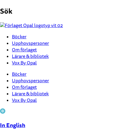
Hoppa
Sök
till
innehåll
Böcker
Upphovspersoner
Om förlaget
Lärare & bibliotek
Vox By Opal
Böcker
Upphovspersoner
Om förlaget
Lärare & bibliotek
Vox By Opal
In English