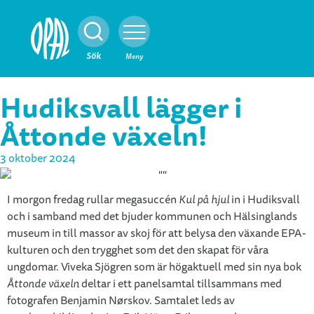
Stäng
Sök
Meny
Hudiksvall lägger i
Åttonde växeln!
3 oktober 2024
I morgon fredag rullar megasuccén
Kul på hjul
in i Hudiksvall
och i samband med det bjuder kommunen och Hälsinglands
museum in till massor av skoj för att belysa den växande EPA-
kulturen och den trygghet som det den skapat för våra
ungdomar. Viveka Sjögren som är högaktuell med sin nya bok
Åttonde växeln
deltar i ett panelsamtal tillsammans med
fotografen Benjamin Nørskov. Samtalet leds av