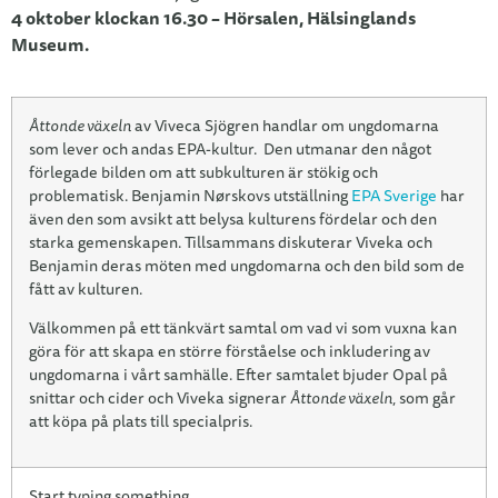
4 oktober klockan 16.30 – Hörsalen, Hälsinglands
Museum.
Åttonde växeln
av Viveca Sjögren handlar om ungdomarna
som lever och andas EPA-kultur. Den utmanar den något
förlegade bilden om att subkulturen är stökig och
problematisk. Benjamin Nørskovs utställning
EPA Sverige
har
även den som avsikt att belysa kulturens fördelar och den
starka gemenskapen. Tillsammans diskuterar Viveka och
Benjamin deras möten med ungdomarna och den bild som de
fått av kulturen.
Välkommen på ett tänkvärt samtal om vad vi som vuxna kan
göra för att skapa en större förståelse och inkludering av
ungdomarna i vårt samhälle. Efter samtalet bjuder Opal på
snittar och cider och Viveka signerar
Åttonde växeln
, som går
att köpa på plats till specialpris.
Start typing something…