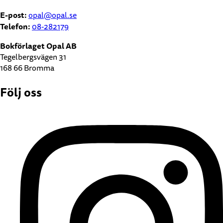
E-post:
opal@opal.se
Telefon:
08-282179
Bokförlaget Opal AB
Tegelbergsvägen 31
168 66 Bromma
Följ oss