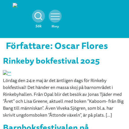
Stäng
Sök
Meny
Författare:
Oscar Flores
Rinkeby bokfestival 2025
Lördag den 24:e maj är det äntligen dags för Rinkeby
bokfestival! Det händer en massa skoj på barnområdet i
Rinkebyhallen. Från Opal blir det besök av Jonas Tjäder med
”Året” och Lisa Greene, aktuell med boken ”Kaboom- från Big
Bang till människan”. Även Viveka Sjögren, som bl.a. har
skrivit ungdomsboken ”Åttonde växeln”, är på plats. […]
Barnboksfestivalen på