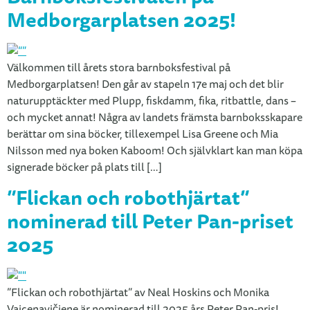
Medborgarplatsen 2025!
Välkommen till årets stora barnboksfestival på
Medborgarplatsen! Den går av stapeln 17e maj och det blir
naturupptäckter med Plupp, fiskdamm, fika, ritbattle, dans –
och mycket annat! Några av landets främsta barnboksskapare
berättar om sina böcker, tillexempel Lisa Greene och Mia
Nilsson med nya boken Kaboom! Och självklart kan man köpa
signerade böcker på plats till […]
”Flickan och robothjärtat”
nominerad till Peter Pan-priset
2025
”Flickan och robothjärtat” av Neal Hoskins och Monika
Vaicenavičiene är nominerad till 2025 års Peter Pan-pris!