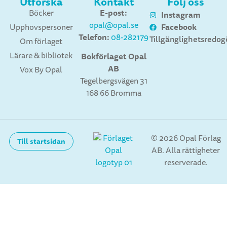
Utforska
Kontakt
Följ oss
E-post:
Böcker
Instagram
opal@opal.se
Facebook
Upphovspersoner
Telefon:
08-282179
Tillgänglighetsredog
Om förlaget
Lärare & bibliotek
Bokförlaget Opal
AB
Vox By Opal
Tegelbergsvägen 31
168 66 Bromma
© 2026 Opal Förlag
Till startsidan
AB. Alla rättigheter
reserverade.