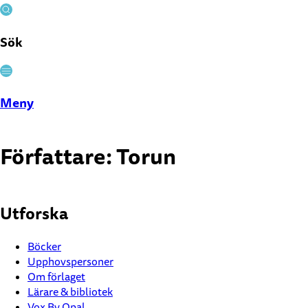
Sök
Stäng
Meny
Författare:
Torun
Utforska
Böcker
Upphovspersoner
Om förlaget
Lärare & bibliotek
Vox By Opal