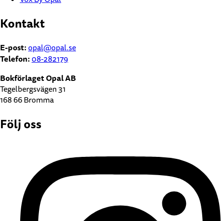
Kontakt
E-post:
opal@opal.se
Telefon:
08-282179
Bokförlaget Opal AB
Tegelbergsvägen 31
168 66 Bromma
Följ oss