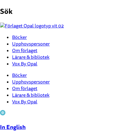
Hoppa
Sök
till
innehåll
Böcker
Upphovspersoner
Om förlaget
Lärare & bibliotek
Vox By Opal
Böcker
Upphovspersoner
Om förlaget
Lärare & bibliotek
Vox By Opal
In English