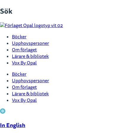
Hoppa
Sök
till
innehåll
Böcker
Upphovspersoner
Om förlaget
Lärare & bibliotek
Vox By Opal
Böcker
Upphovspersoner
Om förlaget
Lärare & bibliotek
Vox By Opal
In English