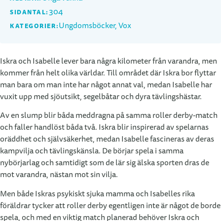
304
SIDANTAL:
Ungdomsböcker, Vox
KATEGORIER:
Iskra och Isabelle lever bara några kilometer från varandra, men
kommer från helt olika världar. Till området där Iskra bor flyttar
man bara om man inte har något annat val, medan Isabelle har
vuxit upp med sjöutsikt, segelbåtar och dyra tävlingshästar.
Av en slump blir båda meddragna på samma roller derby-match
och faller handlöst båda två. Iskra blir inspirerad av spelarnas
oräddhet och självsäkerhet, medan Isabelle fascineras av deras
kampvilja och tävlingskänsla. De börjar spela i samma
nybörjarlag och samtidigt som de lär sig älska sporten dras de
mot varandra, nästan mot sin vilja.
Men både Iskras psykiskt sjuka mamma och Isabelles rika
föräldrar tycker att roller derby egentligen inte är något de borde
spela, och med en viktig match planerad behöver Iskra och