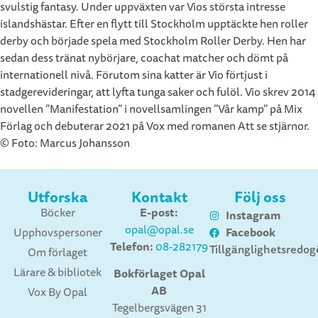
svulstig fantasy. Under uppväxten var Vios största intresse
islandshästar. Efter en flytt till Stockholm upptäckte hen roller
derby och började spela med Stockholm Roller Derby. Hen har
sedan dess tränat nybörjare, coachat matcher och dömt på
internationell nivå. Förutom sina katter är Vio förtjust i
stadgerevideringar, att lyfta tunga saker och fulöl. Vio skrev 2014
novellen ”Manifestation” i novellsamlingen ”Vår kamp” på Mix
Förlag och debuterar 2021 på Vox med romanen Att se stjärnor.
© Foto: Marcus Johansson
Utforska
Kontakt
Följ oss
E-post:
Böcker
Instagram
opal@opal.se
Facebook
Upphovspersoner
Telefon:
08-282179
Tillgänglighetsredog
Om förlaget
Lärare & bibliotek
Bokförlaget Opal
AB
Vox By Opal
Tegelbergsvägen 31