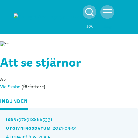
Stäng
Sök
Meny
Att se stjärnor
Av
Vio Szabo
(författare)
INBUNDEN
9789188665331
ISBN:
2021-09-01
UTGIVNINGSDATUM:
Unga vuxna
ÅLDRAR: