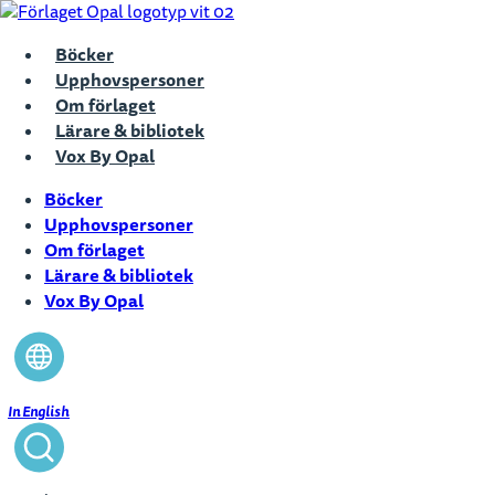
Hoppa
till
Böcker
innehåll
Upphovspersoner
Om förlaget
Lärare & bibliotek
Vox By Opal
Böcker
Upphovspersoner
Om förlaget
Lärare & bibliotek
Vox By Opal
In English
Stäng