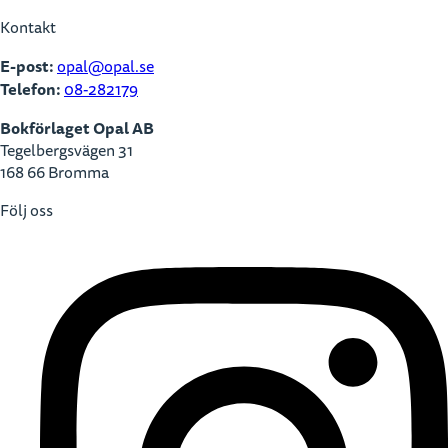
Kontakt
E-post:
opal@opal.se
Telefon:
08-282179
Bokförlaget Opal AB
Tegelbergsvägen 31
168 66 Bromma
Följ oss