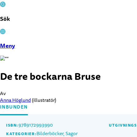
Sök
Stäng
Meny
De tre bockarna Bruse
Av
Anna Höglund
(illustratör)
INBUNDEN
9789172993990
ISBN:
UTGIVNING
Bilderböcker, Sagor
KATEGORIER: