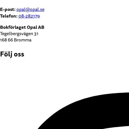
E-post:
opal@opal.se
Telefon:
08-282179
Bokförlaget Opal AB
Tegelbergsvägen 31
168 66 Bromma
Följ oss