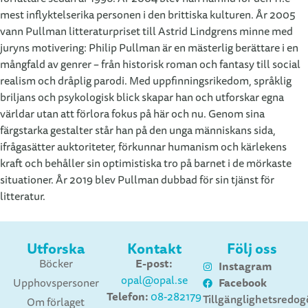
mest inflyktelserika personen i den brittiska kulturen. År 2005
vann Pullman litteraturpriset till Astrid Lindgrens minne med
juryns motivering: Philip Pullman är en mästerlig berättare i en
mångfald av genrer – från historisk roman och fantasy till social
realism och dråplig parodi. Med uppfinningsrikedom, språklig
briljans och psykologisk blick skapar han och utforskar egna
världar utan att förlora fokus på här och nu. Genom sina
färgstarka gestalter står han på den unga människans sida,
ifrågasätter auktoriteter, förkunnar humanism och kärlekens
kraft och behåller sin optimistiska tro på barnet i de mörkaste
situationer. År 2019 blev Pullman dubbad för sin tjänst för
litteratur.
Utforska
Kontakt
Följ oss
E-post:
Böcker
Instagram
opal@opal.se
Facebook
Upphovspersoner
Telefon:
08-282179
Tillgänglighetsredog
Om förlaget