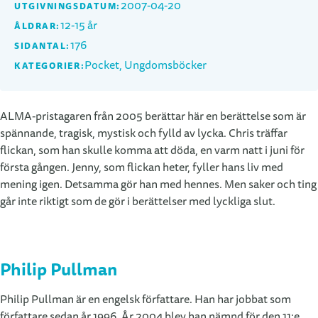
2007-04-20
UTGIVNINGSDATUM:
12-15 år
ÅLDRAR:
176
SIDANTAL:
Pocket, Ungdomsböcker
KATEGORIER:
ALMA-pristagaren från 2005 berättar här en berättelse som är
spännande, tragisk, mystisk och fylld av lycka. Chris träffar
flickan, som han skulle komma att döda, en varm natt i juni för
första gången. Jenny, som flickan heter, fyller hans liv med
mening igen. Detsamma gör han med hennes. Men saker och ting
går inte riktigt som de gör i berättelser med lyckliga slut.
Philip Pullman
Philip Pullman är en engelsk författare. Han har jobbat som
författare sedan år 1996. År 2004 blev han nämnd för den 11:e