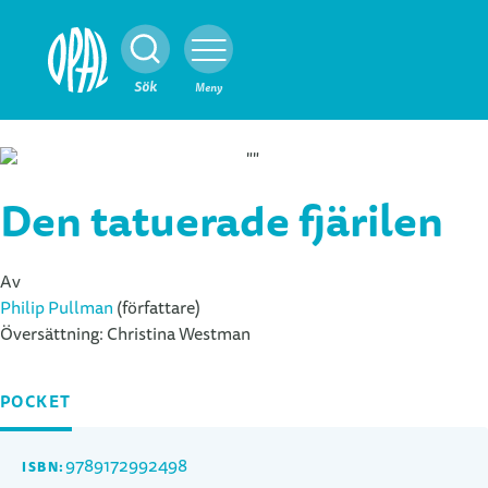
Stäng
Sök
Meny
Den tatuerade fjärilen
Av
Philip Pullman
(författare)
Översättning:
Christina Westman
POCKET
9789172992498
ISBN: