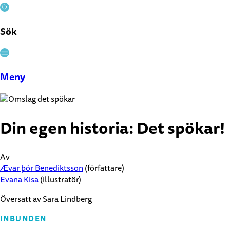
Sök
Stäng
Meny
Din egen historia: Det spökar!
Av
Ævar þór Benediktsson
(författare)
Evana Kisa
(illustratör)
Översatt av Sara Lindberg
INBUNDEN