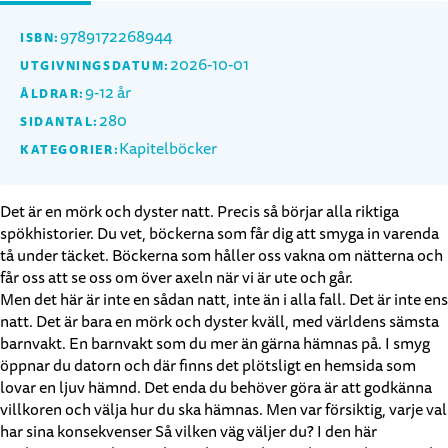
9789172268944
ISBN:
2026-10-01
UTGIVNINGSDATUM:
9-12 år
ÅLDRAR:
280
SIDANTAL:
Kapitelböcker
KATEGORIER:
Det är en mörk och dyster natt. Precis så börjar alla riktiga
spökhistorier. Du vet, böckerna som får dig att smyga in varenda
tå under täcket. Böckerna som håller oss vakna om nätterna och
får oss att se oss om över axeln när vi är ute och går.
Men det här är inte en sådan natt, inte än i alla fall. Det är inte ens
natt. Det är bara en mörk och dyster kväll, med världens sämsta
barnvakt. En barnvakt som du mer än gärna hämnas på. I smyg
öppnar du datorn och där finns det plötsligt en hemsida som
lovar en ljuv hämnd. Det enda du behöver göra är att godkänna
villkoren och välja hur du ska hämnas. Men var försiktig, varje val
har sina konsekvenser Så vilken väg väljer du? I den här