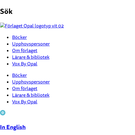
Hoppa
Sök
till
innehåll
Böcker
Upphovspersoner
Om förlaget
Lärare & bibliotek
Vox By Opal
Böcker
Upphovspersoner
Om förlaget
Lärare & bibliotek
Vox By Opal
In English