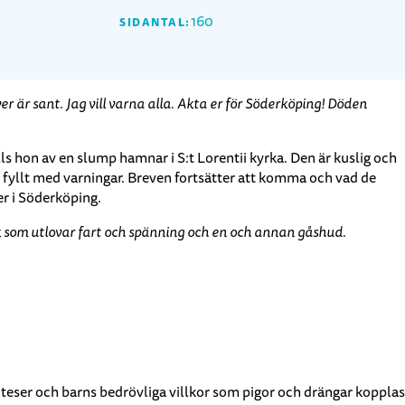
160
SIDANTAL:
ver är sant. Jag vill varna alla. Akta er för Söderköping! Döden
ls hon av en slump hamnar i S:t Lorentii kyrka. Den är kuslig och
ev fyllt med varningar. Breven fortsätter att komma och vad de
er i Söderköping.
ok som utlovar fart och spänning och en och annan gåshud.
poteser och barns bedrövliga villkor som pigor och drängar kopplas