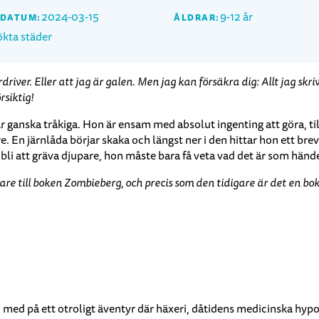
2024-03-15
9-12 år
SDATUM:
ÅLDRAR:
kta städer
driver. Eller att jag är galen. Men jag kan försäkra dig: Allt jag skri
siktig!
r ganska tråkiga. Hon är ensam med absolut ingenting att göra, til
re. En järnlåda börjar skaka och längst ner i den hittar hon ett br
 bli att gräva djupare, hon måste bara få veta vad det är som händ
are till boken Zombieberg, och precis som den tidigare är det en b
vi med på ett otroligt äventyr där häxeri, dåtidens medicinska hy