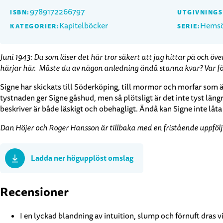
9789172266797
ISBN:
UTGIVNING
Kapitelböcker
Hemsö
KATEGORIER:
SERIE:
Juni 1943: Du som läser det här tror säkert att jag hittar på och över
härjar här. Måste du av någon anledning ändå stanna kvar? Var för
Signe har skickats till Söderköping, till mormor och morfar som ä
tystnaden ger Signe gåshud, men så plötsligt är det inte tyst läng
beskriver är både läskigt och obehagligt. Ändå kan Signe inte låta
Dan Höjer och Roger Hansson är tillbaka med en fristående uppfölj
Ladda ner högupplöst omslag
Recensioner
I en lyckad blandning av intuition, slump och förnuft dras 