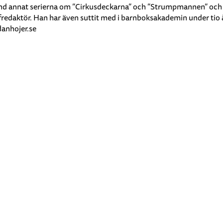
bland annat serierna om ”Cirkusdeckarna” och ”Strumpmannen” och
fredaktör. Han har även suttit med i barnboksakademin under tio 
danhojer.se