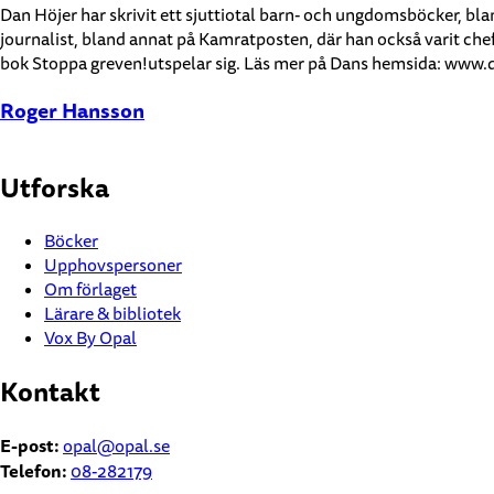
Dan Höjer har skrivit ett sjuttiotal barn- och ungdomsböcker, 
journalist, bland annat på Kamratposten, där han också varit che
bok Stoppa greven!utspelar sig. Läs mer på Dans hemsida: www.
Roger Hansson
Utforska
Böcker
Upphovspersoner
Om förlaget
Lärare & bibliotek
Vox By Opal
Kontakt
E-post:
opal@opal.se
Telefon:
08-282179