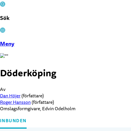
Sök
Stäng
Meny
Döderköping
Av
Dan Höjer
(författare)
Roger Hansson
(författare)
Omslagsformgivare, Edvin Odelholm
INBUNDEN