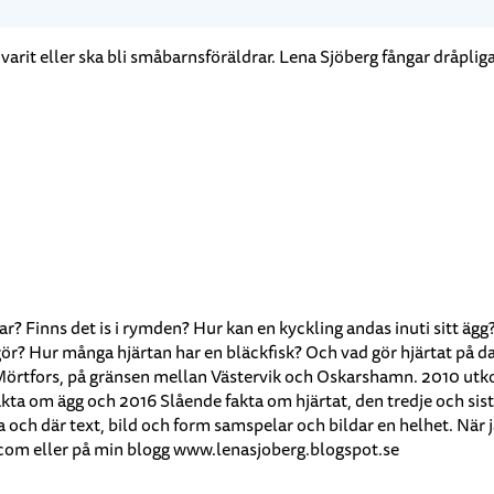
arit eller ska bli småbarnsföräldrar. Lena Sjöberg fångar dråpliga 
ar? Finns det is i rymden? Hur kan en kyckling andas inuti sitt ägg
gör? Hur många hjärtan har en bläckfisk? Och vad gör hjärtat på d
tfors, på gränsen mellan Västervik och Oskarshamn. 2010 utkom m
a om ägg och 2016 Slående fakta om hjärtat, den tredje och sista 
na och där text, bild och form samspelar och bildar en helhet. När 
.com eller på min blogg www.lenasjoberg.blogspot.se