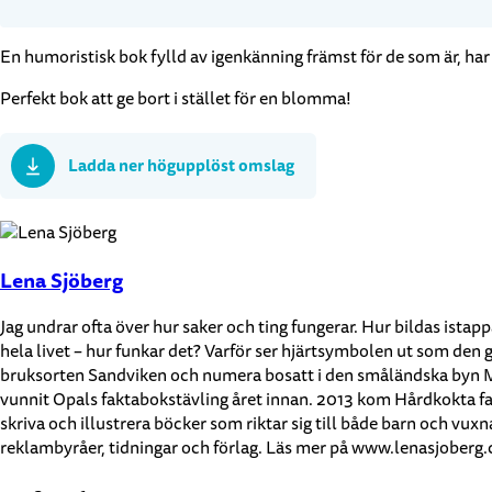
En humoristisk bok fylld av igenkänning främst för de som är, har v
Perfekt bok att ge bort i stället för en blomma!
Ladda ner högupplöst omslag
Lena Sjöberg
Jag undrar ofta över hur saker och ting fungerar. Hur bildas istapp
hela livet – hur funkar det? Varför ser hjärtsymbolen ut som den 
bruksorten Sandviken och numera bosatt i den småländska byn Mör
vunnit Opals faktabokstävling året innan. 2013 kom Hårdkokta fakt
skriva och illustrera böcker som riktar sig till både barn och vux
reklambyråer, tidningar och förlag. Läs mer på www.lenasjoberg