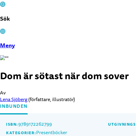
Sök
Stäng
Meny
Dom är sötast när dom sover
Av
Lena Sjöberg
(författare, illustratör)
INBUNDEN
9789172262799
ISBN:
UTGIVNING
Presentböcker
KATEGORIER: