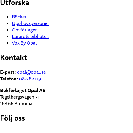
Utforska
Böcker
Upphovspersoner
Om förlaget
Lärare & bibliotek
Vox By Opal
Kontakt
E-post:
opal@opal.se
Telefon:
08-282179
Bokförlaget Opal AB
Tegelbergsvägen 31
168 66 Bromma
Följ oss