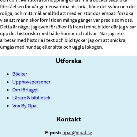
och dom. Min stora förhoppning är att mina böcker skall öka
förståelsen för vår gemensamma historia, både det svåra och det
roliga, och mitt mål är alltid att med en stor dos empati försöka
visa att människor förr i tiden många gånger var precis som oss.
Detta är något jag även försöker få fram i mina bilder där jag visar
upp det historiska med både humor och allvar. När jag inte
arbetar med historia i text och bild tycker jag om att snickra,
umgås med hundar, eller sitta och uggla i skogen.
Utforska
Böcker
Upphovspersoner
Om förlaget
Lärare & bibliotek
Vox By Opal
Kontakt
E-post:
opal@opal.se