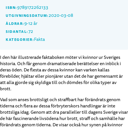
9789172262133
ISBN:
2020-03-08
UTGIVNINGSDATUM:
9-12 år
ÅLDRAR:
72
SIDANTAL:
Fakta
KATEGORIER:
I den här illustrerade faktaboken möter vi kvinnor ur Sveriges
historia. Och får genom dramatiserade berättelser en inblick i
deras öden. De flesta av dessa kvinnor kan varken kallas
förebilder, hjältar eller pionjärer utan det de har gemensamt är
att alla gjorde sig skyldiga till och dömdes för olika typer av
brott.
Vad som anses brottsligt och straffbart har förändrats genom
tiderna och flera av dessa förbryterskors handlingar är inte
brottsliga idag. Genom att dra paralleller till dagens Sverige visar
de här fascinerande livsödena hur brott, straff och samhälle har
förändrats genom tiderna. De visar också hur synen på kvinnor