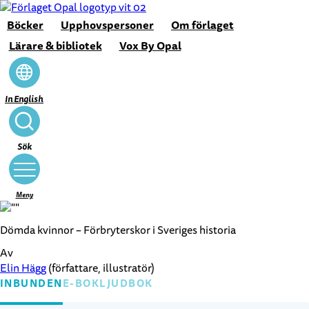
Hoppa
till
Böcker
Upphovspersoner
Om förlaget
innehåll
Lärare & bibliotek
Vox By Opal
In English
Stäng
Sök
Meny
Dömda kvinnor – Förbryterskor i Sveriges historia
Av
Elin Hägg
(författare, illustratör)
INBUNDEN
E-BOK
LJUDBOK