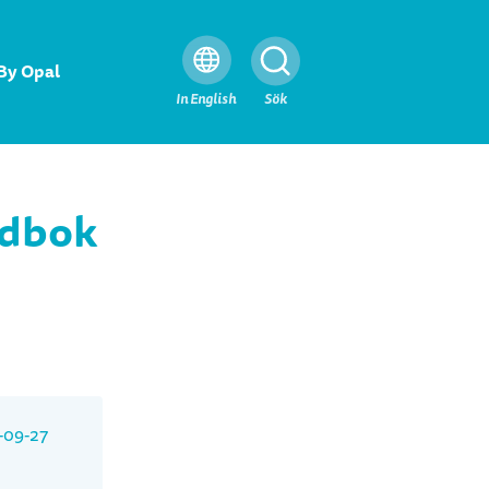
By Opal
Stäng
In English
Sök
ndbok
-09-27