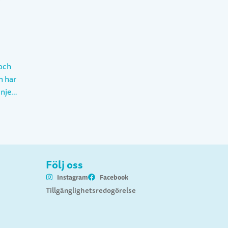
 och
inje
nskap
 och
r på
.
Följ oss
anska
Instagram
Facebook
autier
Tillgänglighetsredogörelse
 och
 t.ex
s hon