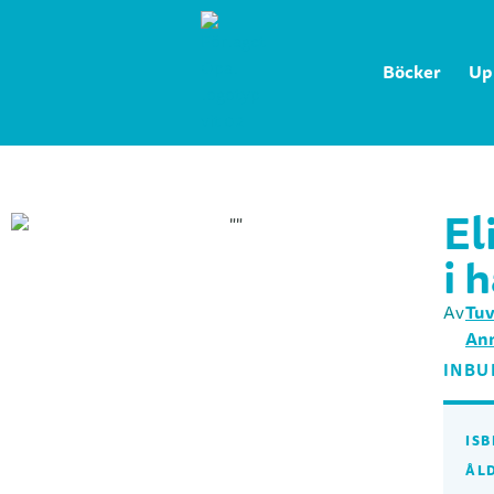
Böcker
Up
El
i 
Tuv
Av
Ann
INBU
ISB
ÅL