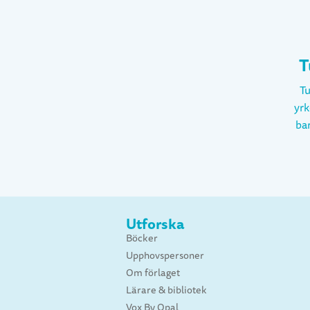
T
Tu
yrk
bar
o
Num
ope
s
Utforska
Stoc
Böcker
b
Upphovspersoner
O
Om förlaget
Dac
Lärare & bibliotek
Seda
Vox By Opal