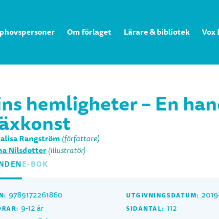
phovspersoner
Om förlaget
Lärare & bibliotek
Vox 
ins hemligheter – En ha
häxkonst
alisa Rangström
(författare)
a Nilsdotter
(illustratör)
NDEN
E-BOK
9789172261860
2019
N:
UTGIVNINGSDATUM:
9-12 år
112
DRAR:
SIDANTAL: