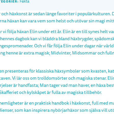
Fakta
TEGORIER:
 och häxkonst är sedan länge favoriter i populärkulturen. 
na häxan kan vara vem som helst och utövar sin magi mit
r vi följa häxan Elin under ett år. Elin är en till synes helt va
 hennes dagbok kan vi bläddra bland häxbrygder, spådoms
ngespromenader. Och vi får följa Elin under dagar när värl
ng henne är extra magisk; Midvinter, Midsommar och full
en presenteras för klassiska häxsymboler som kvasten, ka
taven. Vi lär oss om trolldomsörter och magiska stenar. Eli
rjelser är handfasta; Man tager vad man haver, en häxa b
 Skafferiet och kylskåpet är fulla av magiska tillbehör.
 hemligheter är en praktisk handbok i häxkonst, full med m
dienser, som kan inspirera nybörjarhäxor som själva vill ut