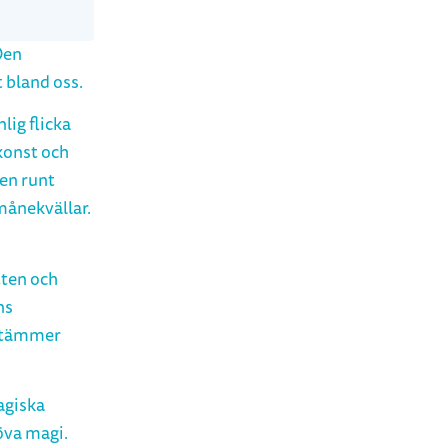
Den
t bland oss.
nlig flicka
konst och
den runt
månekvällar.
tten och
ns
estämmer
agiska
öva magi.