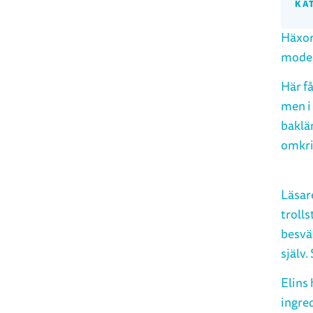
KA
Häxor
moder
Här få
men i
baklä
omkri
Läsar
trolls
besvä
själv.
Elins
ingre