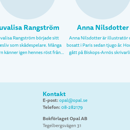
uvalisa Rangström
Anna Nilsdotter
valisa Rangström började sitt
Anna Nilsdotter är illustratör
esliv som skådespelare. Många
bosatt i Paris sedan tjugo år. Hon har
n känner igen hennes röst från
gått på Biskops-Arnös skrivarl
taliga animerade figurer i TV.
och har en Fil.kand. i konstvete
era är hon främst verksam som
vid Lunds Universitet. Tecknandet
författare, dramatiker och
tog över det skrivna ordet och
ralibretist. Hon arbetar också
hon utbildade sig till illustratö
om dramaturg på Folkoperan i
konstskolan ENSAD i Paris
Kontakt
kholm.2017 debuterade hon som
Illustrerar barnlitteratur för fr
E-post:
opal@opal.se
arnboksförfattare med boken
förlag såsom Thierry Magnier, G
Telefon:
08-282179
väder tillsammans med Clara
Languereau, Flies France m.fl
kenberg på Mirando bokförlag.
illustrerar även för fransk press,
Bokförlaget Opal AB
n dess har det blivit flera böcker
Le Monde.(I Frankrike publicera
Tegelbergsvägen 31