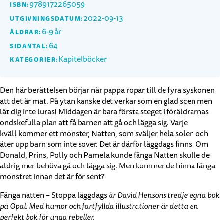
9789172265059
ISBN:
2022-09-13
UTGIVNINGSDATUM:
6-9 år
ÅLDRAR:
64
SIDANTAL:
Kapitelböcker
KATEGORIER:
Den här berättelsen börjar när pappa ropar till de fyra syskonen
att det är mat. På ytan kanske det verkar som en glad scen men
låt dig inte luras! Middagen är bara första steget i föräldrarnas
ondskefulla plan att få barnen att gå och lägga sig. Varje
kväll kommer ett monster, Natten, som sväljer hela solen och
äter upp barn som inte sover. Det är därför läggdags finns. Om
Donald, Prins, Polly och Pamela kunde fånga Natten skulle de
aldrig mer behöva gå och lägga sig. Men kommer de hinna fånga
monstret innan det är för sent?
Fånga natten – Stoppa läggdags
är David Hensons tredje egna bok
på Opal. Med humor och fartfyllda illustrationer är detta en
perfekt bok för unga rebeller.