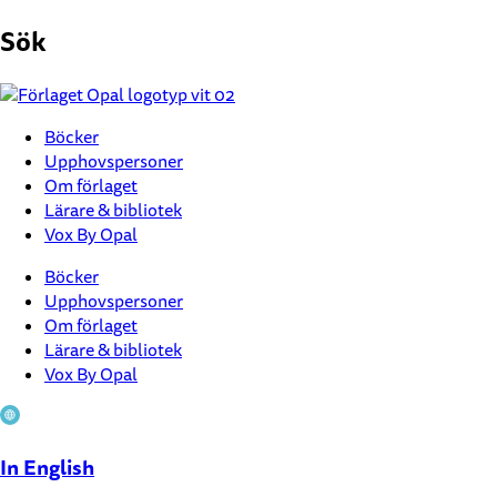
Hoppa
Sök
till
innehåll
Böcker
Upphovspersoner
Om förlaget
Lärare & bibliotek
Vox By Opal
Böcker
Upphovspersoner
Om förlaget
Lärare & bibliotek
Vox By Opal
In English