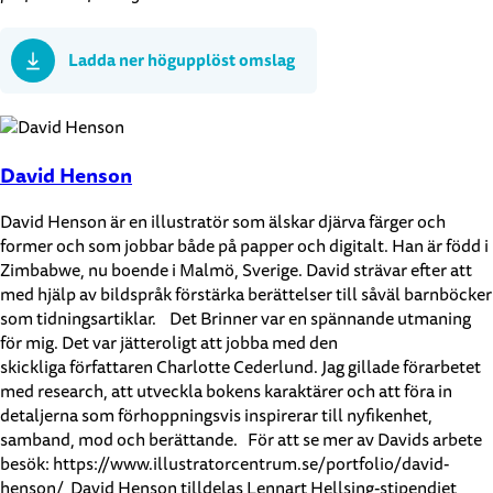
Ladda ner högupplöst omslag
David Henson
David Henson är en illustratör som älskar djärva färger och
former och som jobbar både på papper och digitalt. Han är född i
Zimbabwe, nu boende i Malmö, Sverige. David strävar efter att
med hjälp av bildspråk förstärka berättelser till såväl barnböcker
som tidningsartiklar. Det Brinner var en spännande utmaning
för mig. Det var jätteroligt att jobba med den
skickliga författaren Charlotte Cederlund. Jag gillade förarbetet
med research, att utveckla bokens karaktärer och att föra in
detaljerna som förhoppningsvis inspirerar till nyfikenhet,
samband, mod och berättande. För att se mer av Davids arbete
besök: https://www.illustratorcentrum.se/portfolio/david-
henson/ David Henson tilldelas Lennart Hellsing-stipendiet