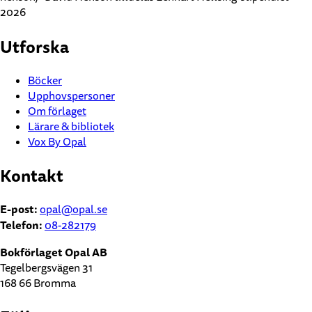
2026
Utforska
Böcker
Upphovspersoner
Om förlaget
Lärare & bibliotek
Vox By Opal
Kontakt
E-post:
opal@opal.se
Telefon:
08-282179
Bokförlaget Opal AB
Tegelbergsvägen 31
168 66 Bromma