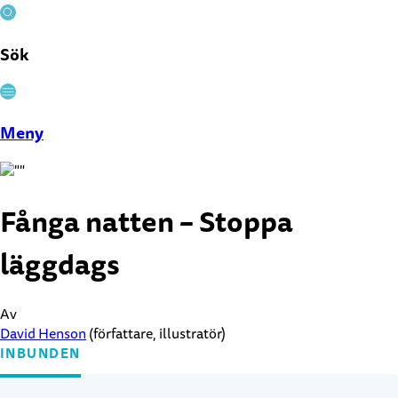
Sök
Stäng
Meny
Fånga natten – Stoppa
läggdags
Av
David Henson
(författare, illustratör)
INBUNDEN