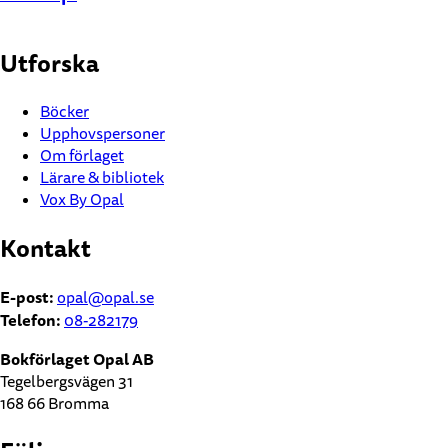
Utforska
Böcker
Upphovspersoner
Om förlaget
Lärare & bibliotek
Vox By Opal
Kontakt
E-post:
opal@opal.se
Telefon:
08-282179
Bokförlaget Opal AB
Tegelbergsvägen 31
168 66 Bromma