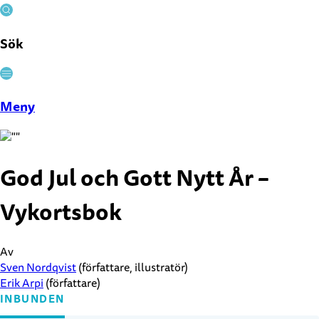
Sök
Stäng
Meny
God Jul och Gott Nytt År –
Vykortsbok
Av
Sven Nordqvist
(författare, illustratör)
Erik Arpi
(författare)
INBUNDEN