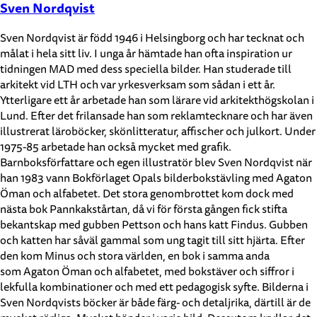
Sven Nordqvist
Sven Nordqvist är född 1946 i Helsingborg och har tecknat och
målat i hela sitt liv. I unga år hämtade han ofta inspiration ur
tidningen MAD med dess speciella bilder. Han studerade till
arkitekt vid LTH och var yrkesverksam som sådan i ett år.
Ytterligare ett år arbetade han som lärare vid arkitekthögskolan i
Lund. Efter det frilansade han som reklamtecknare och har även
illustrerat läroböcker, skönlitteratur, affischer och julkort. Under
1975-85 arbetade han också mycket med grafik.
Barnboksförfattare och egen illustratör blev Sven Nordqvist när
han 1983 vann Bokförlaget Opals bilderbokstävling med Agaton
Öman och alfabetet. Det stora genombrottet kom dock med
nästa bok Pannkakstårtan, då vi för första gången fick stifta
bekantskap med gubben Pettson och hans katt Findus. Gubben
och katten har såväl gammal som ung tagit till sitt hjärta. Efter
den kom Minus och stora världen, en bok i samma anda
som Agaton Öman och alfabetet, med bokstäver och siffror i
lekfulla kombinationer och med ett pedagogisk syfte. Bilderna i
Sven Nordqvists böcker är både färg- och detaljrika, därtill är de