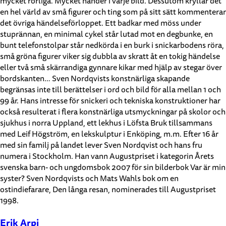
mycket rörliga. Mycket händer i varje bild. Dessutom kryllar det
en hel värld av små figurer och ting som på sitt sätt kommenterar
det övriga händelseförloppet. Ett badkar med möss under
stuprännan, en minimal cykel står lutad mot en degbunke, en
bunt telefonstolpar står nedkörda i en burk i snickarbodens röra,
små gröna figurer viker sig dubbla av skratt åt en tokig händelse
eller två små skärrandiga gynnare kikar med hjälp av stegar över
bordskanten… Sven Nordqvists konstnärliga skapande
begränsas inte till berättelser i ord och bild för alla mellan 1 och
99 år. Hans intresse för snickeri och tekniska konstruktioner har
också resulterat i flera konstnärliga utsmyckningar på skolor och
sjukhus i norra Uppland, ett lekhus i Löfsta Bruk tillsammans
med Leif Högström, en lekskulptur i Enköping, m.m. Efter 16 år
med sin familj på landet lever Sven Nordqvist och hans fru
numera i Stockholm. Han vann Augustpriset i kategorin Årets
svenska barn- och ungdomsbok 2007 för sin bilderbok Var är min
syster? Sven Nordqvists och Mats Wahls bok om en
ostindiefarare, Den långa resan, nominerades till Augustpriset
1998.
Erik Arpi