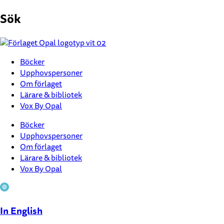
Hoppa
Sök
till
innehåll
Böcker
Upphovspersoner
Om förlaget
Lärare & bibliotek
Vox By Opal
Böcker
Upphovspersoner
Om förlaget
Lärare & bibliotek
Vox By Opal
In English