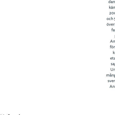
dan
kän
200
och 
övers
fa
An
fö
k
et
sa
Un
mång
sven
An