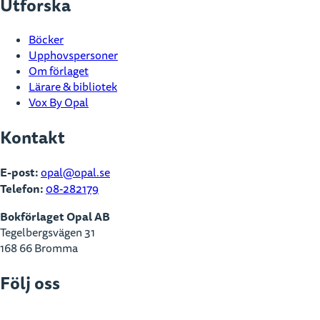
Utforska
Böcker
Upphovspersoner
Om förlaget
Lärare & bibliotek
Vox By Opal
Kontakt
E-post:
opal@opal.se
Telefon:
08-282179
Bokförlaget Opal AB
Tegelbergsvägen 31
168 66 Bromma
Följ oss