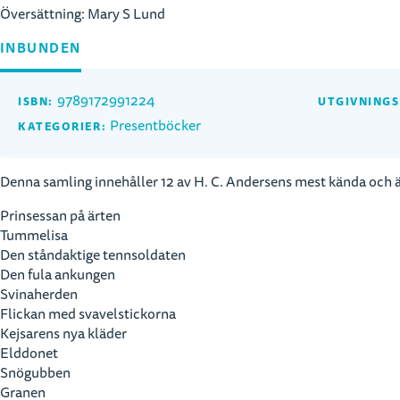
Översättning:
Mary S Lund
INBUNDEN
9789172991224
ISBN:
UTGIVNING
Presentböcker
KATEGORIER:
Denna samling innehåller 12 av H. C. Andersens mest kända och äl
Prinsessan på ärten
Tummelisa
Den ståndaktige tennsoldaten
Den fula ankungen
Svinaherden
Flickan med svavelstickorna
Kejsarens nya kläder
Elddonet
Snögubben
Granen