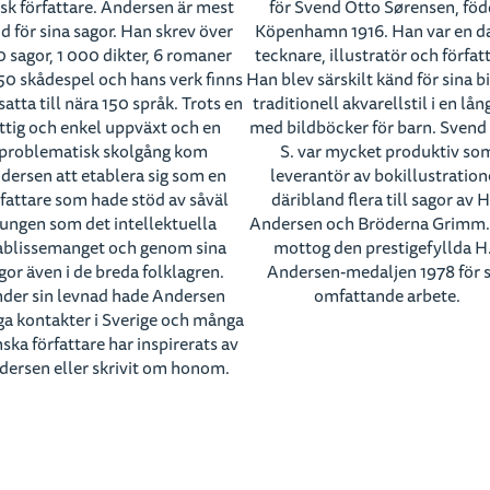
sk författare. Andersen är mest
för Svend Otto Sørensen, föd
d för sina sagor. Han skrev över
Köpenhamn 1916. Han var en d
 sagor, 1 000 dikter, 6 romaner
tecknare, illustratör och förfat
50 skådespel och hans verk finns
Han blev särskilt känd för sina bi
atta till nära 150 språk. Trots en
traditionell akvarellstil i en lån
ttig och enkel uppväxt och en
med bildböcker för barn. Svend
problematisk skolgång kom
S. var mycket produktiv so
dersen att etablera sig som en
leverantör av bokillustration
rfattare som hade stöd av såväl
däribland flera till sagor av H
ungen som det intellektuella
Andersen och Bröderna Grimm
ablissemanget och genom sina
mottog den prestigefyllda H
gor även i de breda folklagren.
Andersen-medaljen 1978 för s
der sin levnad hade Andersen
omfattande arbete.
a kontakter i Sverige och många
ska författare har inspirerats av
dersen eller skrivit om honom.