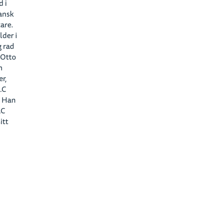
d i
ansk
tare.
lder i
g rad
 Otto
m
er,
.C
. Han
.C
itt