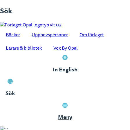
Hoppa
Sök
till
innehåll
Böcker
Upphovspersoner
Om förlaget
Lärare & bibliotek
Vox By Opal
In English
Sök
Stäng
Meny