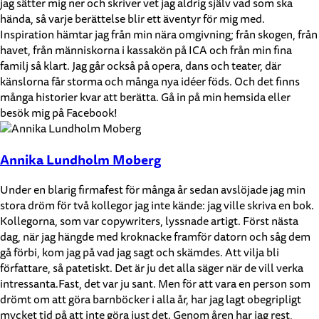
jag sätter mig ner och skriver vet jag aldrig själv vad som ska
hända, så varje berättelse blir ett äventyr för mig med.
Inspiration hämtar jag från min nära omgivning; från skogen, från
havet, från människorna i kassakön på ICA och från min fina
familj så klart. Jag går också på opera, dans och teater, där
känslorna får storma och många nya idéer föds. Och det finns
många historier kvar att berätta. Gå in på min hemsida eller
besök mig på Facebook!
Annika Lundholm Moberg
Under en blarig firmafest för många år sedan avslöjade jag min
stora dröm för två kollegor jag inte kände: jag ville skriva en bok.
Kollegorna, som var copywriters, lyssnade artigt. Först nästa
dag, när jag hängde med kroknacke framför datorn och såg dem
gå förbi, kom jag på vad jag sagt och skämdes. Att vilja bli
författare, så patetiskt. Det är ju det alla säger när de vill verka
intressanta.Fast, det var ju sant. Men för att vara en person som
drömt om att göra barnböcker i alla år, har jag lagt obegripligt
mycket tid på att inte göra just det. Genom åren har jag rest,