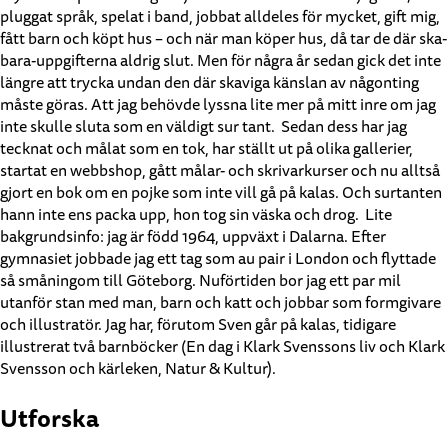
pluggat språk, spelat i band, jobbat alldeles för mycket, gift mig,
fått barn och köpt hus – och när man köper hus, då tar de där ska-
bara-uppgifterna aldrig slut. Men för några år sedan gick det inte
längre att trycka undan den där skaviga känslan av någonting
måste göras. Att jag behövde lyssna lite mer på mitt inre om jag
inte skulle sluta som en väldigt sur tant. Sedan dess har jag
tecknat och målat som en tok, har ställt ut på olika gallerier,
startat en webbshop, gått målar- och skrivarkurser och nu alltså
gjort en bok om en pojke som inte vill gå på kalas. Och surtanten
hann inte ens packa upp, hon tog sin väska och drog. Lite
bakgrundsinfo: jag är född 1964, uppväxt i Dalarna. Efter
gymnasiet jobbade jag ett tag som au pair i London och flyttade
så småningom till Göteborg. Nuförtiden bor jag ett par mil
utanför stan med man, barn och katt och jobbar som formgivare
och illustratör. Jag har, förutom Sven går på kalas, tidigare
illustrerat två barnböcker (En dag i Klark Svenssons liv och Klark
Svensson och kärleken, Natur & Kultur).
Utforska