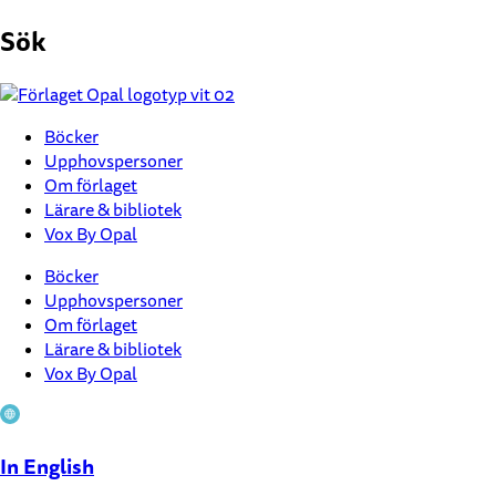
Hoppa
Sök
till
innehåll
Böcker
Upphovspersoner
Om förlaget
Lärare & bibliotek
Vox By Opal
Böcker
Upphovspersoner
Om förlaget
Lärare & bibliotek
Vox By Opal
In English