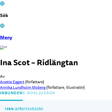
Sök
Stäng
Meny
Ina Scot – Ridlängtan
Av
Anette Eggert
(författare)
Annika Lundholm Moberg
(författare, illustratör)
INBUNDEN
E-BOK
LJUDBOK
9789172262560
ISBN: