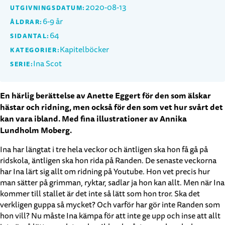
2020-08-13
UTGIVNINGSDATUM:
6-9 år
ÅLDRAR:
64
SIDANTAL:
Kapitelböcker
KATEGORIER:
Ina Scot
SERIE:
En härlig berättelse av Anette Eggert för den som älskar
hästar och ridning, men också för den som vet hur svårt det
kan vara ibland. Med fina illustrationer av Annika
Lundholm Moberg.
Ina har längtat i tre hela veckor och äntligen ska hon få gå på
ridskola, äntligen ska hon rida på Randen. De senaste veckorna
har Ina lärt sig allt om ridning på Youtube. Hon vet precis hur
man sätter på grimman, ryktar, sadlar ja hon kan allt. Men när Ina
kommer till stallet är det inte så lätt som hon tror. Ska det
verkligen guppa så mycket? Och varför har gör inte Randen som
hon vill? Nu måste Ina kämpa för att inte ge upp och inse att allt