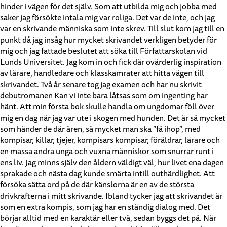
hinder i vägen för det själv. Som att utbilda mig och jobba med
saker jag försökte intala mig var roliga. Det var de inte, och jag
var en skrivande människa som inte skrev. Till slut kom jag till en
punkt då jag insåg hur mycket skrivandet verkligen betyder för
mig och jag fattade beslutet att söka till Författarskolan vid
Lunds Universitet. Jag kom in och fick där ovärderlig inspiration
av lärare, handledare och klasskamrater att hitta vägen till
skrivandet. Två år senare tog jag examen och har nu skrivit
debutromanen Kan vi inte bara låtsas som om ingenting har
hänt. Att min första bok skulle handla om ungdomar föll över
mig en dag när jag var ute i skogen med hunden. Det är så mycket
som händer de där åren, så mycket man ska ”få ihop”, med
kompisar, killar, tjejer, kompisars kompisar, föräldrar, lärare och
en massa andra unga och vuxna människor som snurrar runt i
ens liv. Jag minns själv den åldern väldigt väl, hur livet ena dagen
sprakade och nästa dag kunde smärta intill outhärdlighet. Att
försöka sätta ord på de där känslorna är en av de största
drivkrafterna i mitt skrivande. Ibland tycker jag att skrivandet är
som en extra kompis, som jag har en ständig dialog med. Det
börjar alltid med en karaktär eller två, sedan byggs det på. När