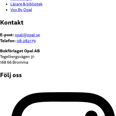
Lärare & bibliotek
Vox By Opal
Kontakt
E-post:
opal@opal.se
Telefon:
08-282179
Bokförlaget Opal AB
Tegelbergsvägen 31
168 66 Bromma
Följ oss