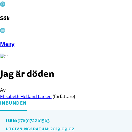
Sök
Stäng
Meny
Jag är döden
Av
Elisabeth Helland Larsen
(författare)
INBUNDEN
9789172261563
ISBN:
2019-09-02
UTGIVNINGSDATUM: