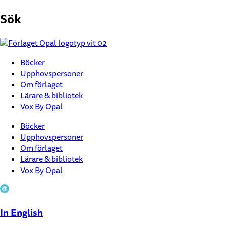
Hoppa
Sök
till
innehåll
Böcker
Upphovspersoner
Om förlaget
Lärare & bibliotek
Vox By Opal
Böcker
Upphovspersoner
Om förlaget
Lärare & bibliotek
Vox By Opal
In English