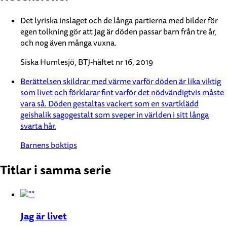
Det lyriska inslaget och de långa partierna med bilder för
egen tolkning gör att Jag är döden passar barn från tre år,
och nog även många vuxna.
Siska Humlesjö, BTJ-häftet nr 16, 2019
Berättelsen skildrar med värme varför döden är lika viktig
som livet och förklarar fint varför det nödvändigtvis måste
vara så. Döden gestaltas vackert som en svartklädd
geishalik sagogestalt som sveper in världen i sitt långa
svarta hår.
Barnens boktips
Titlar i samma serie
Jag är livet