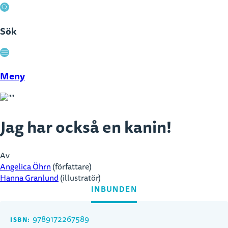
Sök
Stäng
Meny
Jag har också en kanin!
Av
Angelica Öhrn
(författare)
Hanna Granlund
(illustratör)
INBUNDEN
9789172267589
ISBN: