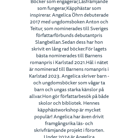
Böcker som engagerar,Läsfrämjande
som fungerar,Käpphästar som
inspirerar. Angelica Öhrn debuterade
2017 med ungdomsboken Anton och
Teitur, som nominerades till Sveriges
författarförbunds debutantpris
Slangbellan.Sedan dess har hon
skrivit en lång rad böcker.För lagets
bästa nominerades till Barnens
romanpris i Karlstad 2021.Hål i nätet
är nominerad till Barnens romanpris i
Karlstad 2023. Angelica skriver barn -
och ungdomsböcker som vågar ta
barn och ungas starka känslor på
allvar.Hon gör författarbesök på både
skolor och bibliotek. Hennes
käpphästworkshop är mycket
populär! Angelica har även drivit
framgångsrika läs- och
skrivfrämjande projekt i förorten.
Under 2024 är Angelica