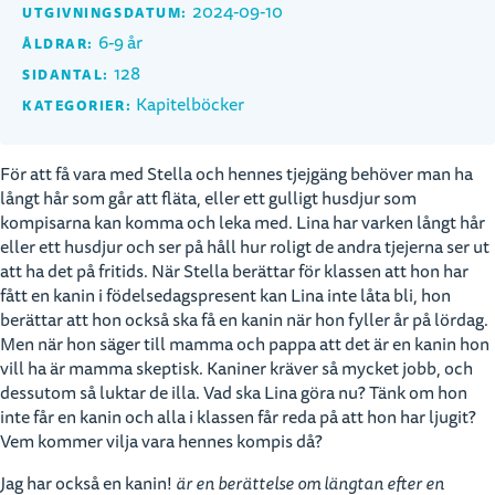
2024-09-10
UTGIVNINGSDATUM:
6-9 år
ÅLDRAR:
128
SIDANTAL:
Kapitelböcker
KATEGORIER:
För att få vara med Stella och hennes tjejgäng behöver man ha
långt hår som går att fläta, eller ett gulligt husdjur som
kompisarna kan komma och leka med. Lina har varken långt hår
eller ett husdjur och ser på håll hur roligt de andra tjejerna ser ut
att ha det på fritids. När Stella berättar för klassen att hon har
fått en kanin i födelsedagspresent kan Lina inte låta bli, hon
berättar att hon också ska få en kanin när hon fyller år på lördag.
Men när hon säger till mamma och pappa att det är en kanin hon
vill ha är mamma skeptisk. Kaniner kräver så mycket jobb, och
dessutom så luktar de illa. Vad ska Lina göra nu? Tänk om hon
inte får en kanin och alla i klassen får reda på att hon har ljugit?
Vem kommer vilja vara hennes kompis då?
Jag har också en kanin!
är en berättelse om längtan efter en