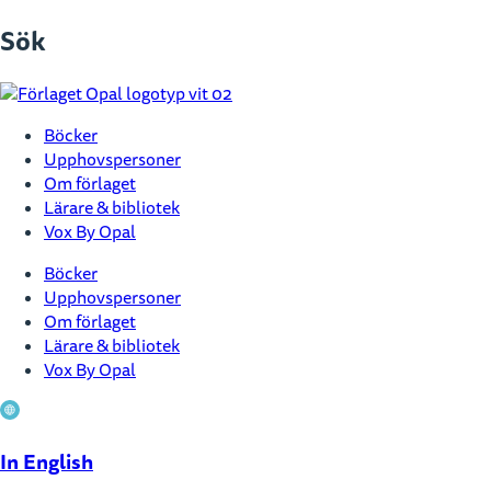
Hoppa
Sök
till
innehåll
Böcker
Upphovspersoner
Om förlaget
Lärare & bibliotek
Vox By Opal
Böcker
Upphovspersoner
Om förlaget
Lärare & bibliotek
Vox By Opal
In English