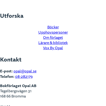
Utforska
Böcker
Upphovspersoner
Om förlaget
Lärare & bibliotek
Vox By Opal
Kontakt
E-post:
opal@opal.se
Telefon:
08-282179
Bokförlaget Opal AB
Tegelbergsvägen 31
168 66 Bromma