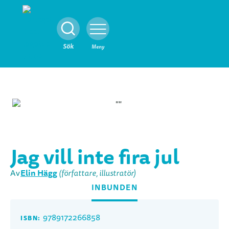
Stäng
Sök
Meny
Jag vill inte fira jul
Elin Hägg
Av
(författare, illustratör)
INBUNDEN
9789172266858
ISBN: