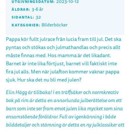
2023-10-12
UTGIVNINGSDATUM:
3-6 år
ÅLDRAR:
32
SIDANTAL:
Bilderböcker
KATEGORIER:
Pappa kör fullt julrace från lucia fram till jul. Det ska
pyntas och stökas och julmathandlas och precis allt
måste finnas med. Hos mamma är det likadant.
Barnet är inte lika förtjust, barnet vill faktiskt inte
fira jul alls. Men när julafton kommer vaknar pappa
sjuk. Hur ska det nu bli med julen?
Elin Hägg är tillbaka! I en träffsäker och normkreativ
bok på rim är detta en annorlunda julberättelse om ett
barn som inte ser fram emot julen lika mycket som sina
ensamstående föräldrar. Full av igenkänning i både
bilddetaljer och stämning är detta en ny julklassiker att