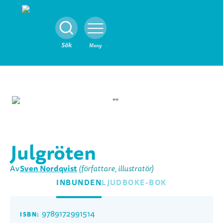
Stäng
Sök
Meny
Julgröten
Sven Nordqvist
Av
(författare, illustratör)
INBUNDEN
LJUDBOK
E-BOK
9789172991514
ISBN: