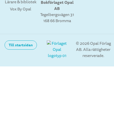
Lärare & bibliotek
affischer och julkort. Under 1975-85
Bokförlaget Opal
AB
arbetade han också mycket med
Vox By Opal
Tegelbergsvägen 31
grafik. Barnboksförfattare och egen
168 66 Bromma
illustratör blev Sven Nordqvist när
han 1983 vann Bokförlaget Opals
bilderbokstävling med Agaton Öman
och alfabetet. Det stora
© 2026 Opal Förlag
Till startsidan
genombrottet kom dock med nästa
AB. Alla rättigheter
bok Pannkakstårtan, då vi för första
reserverade.
gången fick stifta bekantskap med
gubben Pettson och hans katt Findus.
Gubben och katten har såväl gammal
som ung tagit till sitt hjärta. Efter den
kom Minus och stora världen, en bok
i samma anda som Agaton Öman och
alfabetet, med bokstäver och siffror i
lekfulla kombinationer och med ett
pedagogisk syfte. Bilderna i Sven