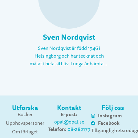
Sven Nordqvist
Sven Nordqvist är född 1946 i
Helsingborg och har tecknat och
målat i hela sitt liv. I unga år hämtade
han ofta inspiration ur tidningen
MAD med dess speciella bilder. Han
studerade till arkitekt vid LTH och var
yrkesverksam som sådan i ett år.
Ytterligare ett år arbetade han som
Utforska
Kontakt
Följ oss
lärare vid arkitekthögskolan i Lund.
E-post:
Böcker
Instagram
Efter det frilansade han som
opal@opal.se
Facebook
Upphovspersoner
reklamtecknare och har även
Telefon:
08-282179
Tillgänglighetsredog
Om förlaget
illustrerat läroböcker, skönlitteratur,