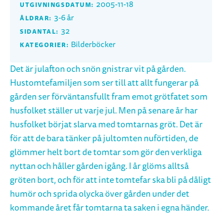
2005-11-18
UTGIVNINGSDATUM:
3-6 år
ÅLDRAR:
32
SIDANTAL:
Bilderböcker
KATEGORIER:
Det är julafton och snön gnistrar vit på gården.
Hustomtefamiljen som ser till att allt fungerar på
gården ser förväntansfullt fram emot grötfatet som
husfolket ställer ut varje jul. Men på senare år har
husfolket börjat slarva med tomtarnas gröt. Det är
för att de bara tänker på jultomten nuförtiden, de
glömmer helt bort de tomtar som gör den verkliga
nyttan och håller gården igång. I år glöms alltså
gröten bort, och för att inte tomtefar ska bli på dåligt
humör och sprida olycka över gården under det
kommande året får tomtarna ta saken i egna händer.