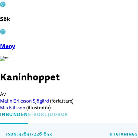
Sök
Stäng
Meny
Kaninhoppet
Av
Malin Eriksson Sjögärd
(författare)
Mia Nilsson
(illustratör)
INBUNDEN
E-BOK
LJUDBOK
9789172261853
ISBN:
UTGIVNING