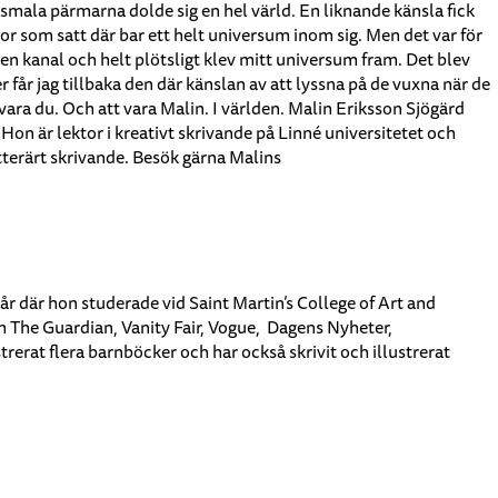
e smala pärmarna dolde sig en hel värld. En liknande känsla fick
or som satt där bar ett helt universum inom sig. Men det var för
n kanal och helt plötsligt klev mitt universum fram. Det blev
er får jag tillbaka den där känslan av att lyssna på de vuxna när de
ara du. Och att vara Malin. I världen. Malin Eriksson Sjögärd
on är lektor i kreativt skrivande på Linné universitetet och
tterärt skrivande. Besök gärna Malins
 år där hon studerade vid Saint Martin’s College of Art and
 The Guardian, Vanity Fair, Vogue, Dagens Nyheter,
rerat flera barnböcker och har också skrivit och illustrerat