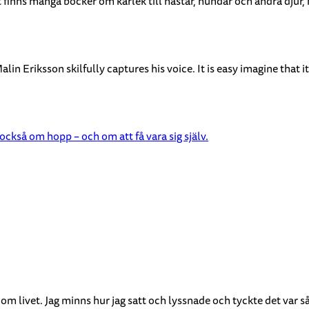
et finns många böcker om kärlek till hästar, hundar och andra dj
alin Eriksson skilfully captures his voice. It is easy imagine that 
också om hopp – och om att få vara sig själv.
om livet. Jag minns hur jag satt och lyssnade och tyckte det var så