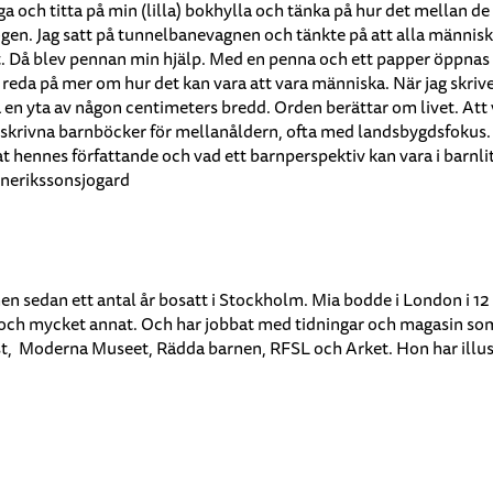
gga och titta på min (lilla) bokhylla och tänka på hur det mellan d
kogen. Jag satt på tunnelbanevagnen och tänkte på att alla människ
. Då blev pennan min hjälp. Med en penna och ett papper öppnas e
 få reda på mer om hur det kan vara att vara människa. När jag skriv
en yta av någon centimeters bredd. Orden berättar om livet. Att v
mskrivna barnböcker för mellanåldern, ofta med landsbygdsfokus. H
t hennes författande och vad ett barnperspektiv kan vara i barnli
nerikssonsjogard
men sedan ett antal år bosatt i Stockholm. Mia bodde i London i 12
 och mycket annat. Och har jobbat med tidningar och magasin som
nst, Moderna Museet, Rädda barnen, RFSL och Arket. Hon har illust