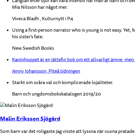
Längtan efter djur kan vara intensiv när man är barn och d
Mia Nilsson har något mer.
Viveca Bladh , Kulturnytt i P4
Using a first-person narrator who is young is not easy. Yet, M
his sister’s fate.
New Swedish Books
Kaninhoppet är en jättefin bok om ett allvarligt ämne, men 
Jenny Johansson, Piteå tidningen
Starkt om svåra val och komplicerade lojaliteter.
Barn och ungdomsbokskatalogen 2019/20
Malin Eriksson Sjögärd
Som barn var det roligaste jag visste att lyssna när vuxna pratade 