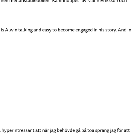
ur, men mellanstadieboken "Kaninhoppet" av Malin Eriksson och
it is Alwin talking and easy to become engaged in his story. And in
 hyperintressant att när jag behövde gå på toa sprang jag för att