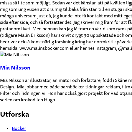
missa så lite som möjligt. Sedan var det känslan att på kvällen li
mig som ung vuxen att dra mig tillbaka från stan till en stuga i s
många universum just då, jag kunde inte få kontakt med mitt eget
sida efter sida, och så fortsätter det. Jag skriver mig fram för att
pratar om livet. Med pennan kan jag få fram en värld som ryms på 
(tidigare Malin Eriksson) har skrivit drygt 30 uppskattade och o
bedriver också konstnärlig forskning kring hur normkritik påverka
hemsida: www.malinsbocker.com eller hennes instagram, @mali
Mia Nilsson
Mia Nilsson är illustratör, animatör och författare, född i Skåne 
Design. Mia jobbar med både barnböcker, tidningar, reklam, film
Filter och Tidningen Vi. Hon har också gjort projekt för Radiotjä
serien om krokodilen Hugo.
Utforska
Böcker