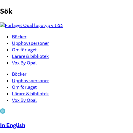
Hoppa
Sök
till
innehåll
Böcker
Upphovspersoner
Om förlaget
Lärare & bibliotek
Vox By Opal
Böcker
Upphovspersoner
Om förlaget
Lärare & bibliotek
Vox By Opal
In English