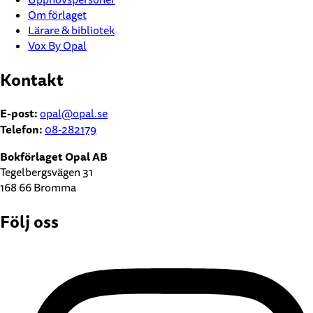
Om förlaget
Lärare & bibliotek
Vox By Opal
Kontakt
E-post:
opal@opal.se
Telefon:
08-282179
Bokförlaget Opal AB
Tegelbergsvägen 31
168 66 Bromma
Följ oss