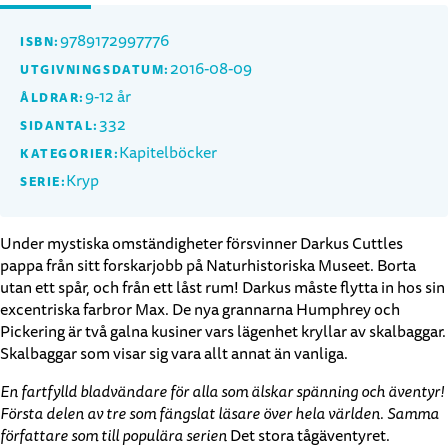
9789172997776
ISBN:
2016-08-09
UTGIVNINGSDATUM:
9-12 år
ÅLDRAR:
332
SIDANTAL:
Kapitelböcker
KATEGORIER:
Kryp
SERIE:
Under mystiska omständigheter försvinner Darkus Cuttles
pappa från sitt forskarjobb på Naturhistoriska Museet. Borta
utan ett spår, och från ett låst rum! Darkus måste flytta in hos sin
excentriska farbror Max. De nya grannarna Humphrey och
Pickering är två galna kusiner vars lägenhet kryllar av skalbaggar.
Skalbaggar som visar sig vara allt annat än vanliga.
En fartfylld bladvändare för alla som älskar spänning och äventyr!
Första delen av tre som fängslat läsare över hela världen. Samma
författare som till populära serien
Det stora tågäventyret.