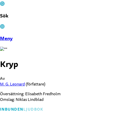
Sök
Stäng
Meny
Kryp
Av
M. G. Leonard
(författare)
Översättning:
Elisabeth Fredholm
Omslag:
Niklas Lindblad
INBUNDEN
LJUDBOK