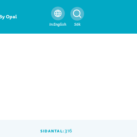
By Opal
Stäng
In English
Sök
316
SIDANTAL: