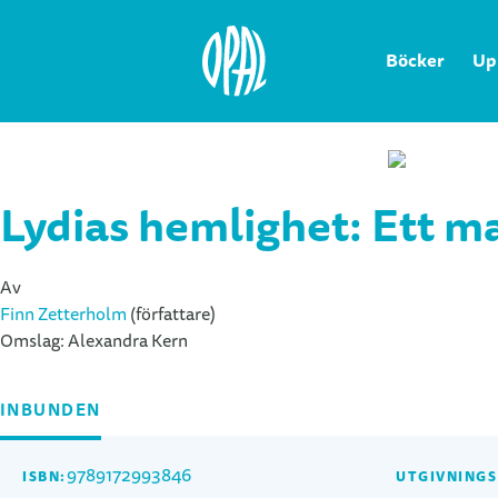
Böcker
Up
Lydias hemlighet: Ett m
Av
Finn Zetterholm
(författare)
Omslag:
Alexandra Kern
INBUNDEN
9789172993846
ISBN:
UTGIVNING