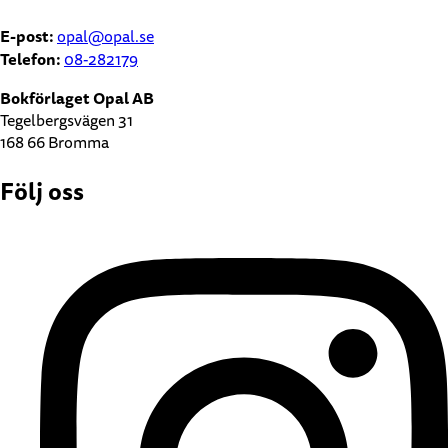
E-post:
opal@opal.se
Telefon:
08-282179
Bokförlaget Opal AB
Tegelbergsvägen 31
168 66 Bromma
Följ oss