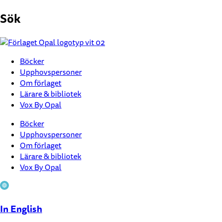
Hoppa
Sök
till
innehåll
Böcker
Upphovspersoner
Om förlaget
Lärare & bibliotek
Vox By Opal
Böcker
Upphovspersoner
Om förlaget
Lärare & bibliotek
Vox By Opal
In English