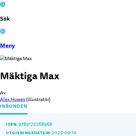
Sök
Stäng
Meny
Mäktiga Max
Av
Alex Howes
(illustratör)
INBUNDEN
9789172268968
ISBN:
2025-09-10
UTGIVNINGSDATUM: