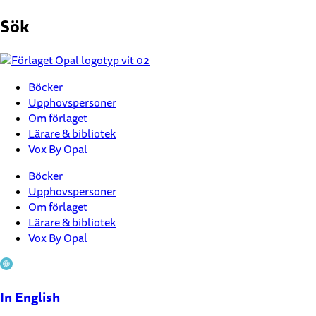
Hoppa
Sök
till
innehåll
Böcker
Upphovspersoner
Om förlaget
Lärare & bibliotek
Vox By Opal
Böcker
Upphovspersoner
Om förlaget
Lärare & bibliotek
Vox By Opal
In English