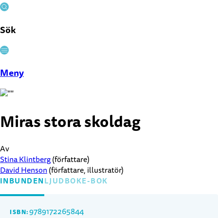
Sök
Stäng
Meny
Miras stora skoldag
Av
Stina Klintberg
(författare)
David Henson
(författare, illustratör)
INBUNDEN
LJUDBOK
E-BOK
9789172265844
ISBN: