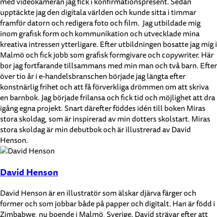
med videokameran jag fick i konfirmationspresent. Sedan
upptäckte jag den digitala världen och kunde sitta i timmar
framför datorn och redigera foto och film. Jag utbildade mig
inom grafisk form och kommunikation och utvecklade mina
kreativa intressen ytterligare. Efter utbildningen bosatte jag mig i
Malmö och fick jobb som grafisk formgivare och copywriter. Här
bor jag fortfarande tillsammans med min man och två barn. Efter
över tio år i e-handelsbranschen började jag längta efter
konstnärlig frihet och att få förverkliga drömmen om att skriva
en barnbok. Jag började frilansa och fick tid och möjlighet att dra
igång egna projekt. Snart därefter föddes idén till boken Miras
stora skoldag, som är inspirerad av min dotters skolstart. Miras
stora skoldag är min debutbok och är illustrerad av David
Henson.
David Henson
David Henson är en illustratör som älskar djärva färger och
former och som jobbar både på papper och digitalt. Han är född i
Zimbabwe, nu boende i Malmö, Sverige. David strävar efter att