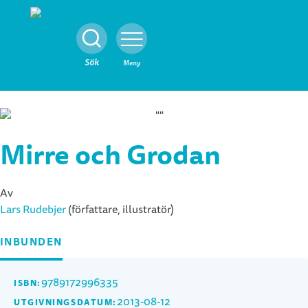
Stäng
Sök
Meny
Mirre och Grodan
Av
Lars Rudebjer
(författare, illustratör)
INBUNDEN
9789172996335
ISBN:
2013-08-12
UTGIVNINGSDATUM: