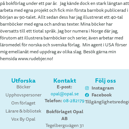
på bokförlag under ett par år. Jag kände dock en stark längtan att
arbeta med egna projekt och fick min första barnbok publicerad i
början av 90-talet. Allt sedan dess har jag illustrerat ett 40-tal
barnböcker med egna och andras texter. Mina böcker har
översatts till ett tiotal språk. Jag bor numera i Norge där jag,
förutom att illustrera barnböcker och serier, även arbetar med
läromedel för norska och svenska förlag. Min agent i USA förser
mig emellanåt med uppdrag av olika slag. Besök gärna min
hemsida www.rudebjer.no!
Utforska
Kontakt
Följ oss
E-post:
Böcker
Instagram
opal@opal.se
Facebook
Upphovspersoner
Telefon:
08-282179
Tillgänglighetsredog
Om förlaget
Lärare & bibliotek
Bokförlaget Opal
AB
Vox By Opal
Tegelbergsvägen 31