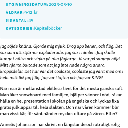
2023-05-10
UTGIVNINGSDATUM:
9-12 år
ÅLDRAR:
45
SIDANTAL:
Kapitelböcker
KATEGORIER:
Jag böjde knäna. Gjorde mig mjuk. Drog upp benen, och flög! Det
var som att stjärnor exploderade. Jag var i himlen. Jag skulle
kunnat hälsa och vinka på alla fåglarna. Vi var på samma höjd.
Mitt hjärta bultade som att jag inte hade några andra
kroppsdelar. Det här var det coolaste, coolaste jag varit med om i
hela mitt liv! Jag flög! Jag var i luften och jag var KING!
När man är mellanstadiekille är livet för det mesta ganska soft.
Man åker snowboard med familjen, hjälper vänner i nöd, råkar
hålla en hel presentation i skolan på engelska och lyckas fixa
gratis julklappar till hela släkten. Och när våren kommer blir
man visst kär, för sånt händer mycket oftare på våren. Eller?
Annelis Johansson har skrivit en fängslande och otroligt rolig