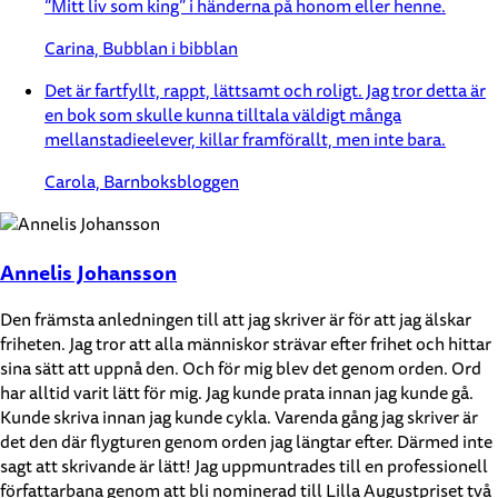
“Mitt liv som king” i händerna på honom eller henne.
Carina, Bubblan i bibblan
Det är fartfyllt, rappt, lättsamt och roligt. Jag tror detta är
en bok som skulle kunna tilltala väldigt många
mellanstadieelever, killar framförallt, men inte bara.
Carola, Barnboksbloggen
Annelis Johansson
Den främsta anledningen till att jag skriver är för att jag älskar
friheten. Jag tror att alla människor strävar efter frihet och hittar
sina sätt att uppnå den. Och för mig blev det genom orden. Ord
har alltid varit lätt för mig. Jag kunde prata innan jag kunde gå.
Kunde skriva innan jag kunde cykla. Varenda gång jag skriver är
det den där flygturen genom orden jag längtar efter. Därmed inte
sagt att skrivande är lätt! Jag uppmuntrades till en professionell
författarbana genom att bli nominerad till Lilla Augustpriset två