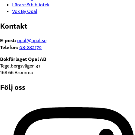
Lärare & bibliotek
Vox By Opal
Kontakt
E-post:
opal@opal.se
Telefon:
08-282179
Bokförlaget Opal AB
Tegelbergsvägen 31
168 66 Bromma
Följ oss