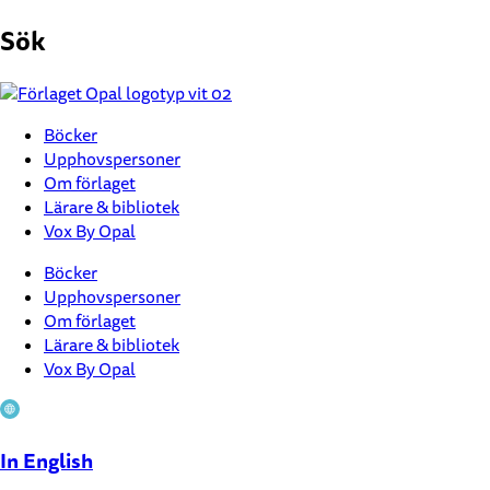
Hoppa
Sök
till
innehåll
Böcker
Upphovspersoner
Om förlaget
Lärare & bibliotek
Vox By Opal
Böcker
Upphovspersoner
Om förlaget
Lärare & bibliotek
Vox By Opal
In English