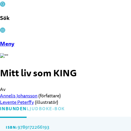
Sök
Stäng
Meny
Mitt liv som KING
Av
Annelis Johansson
(författare)
Levente Peterffy
(illustratör)
INBUNDEN
LJUDBOK
E-BOK
9789172266193
ISBN: