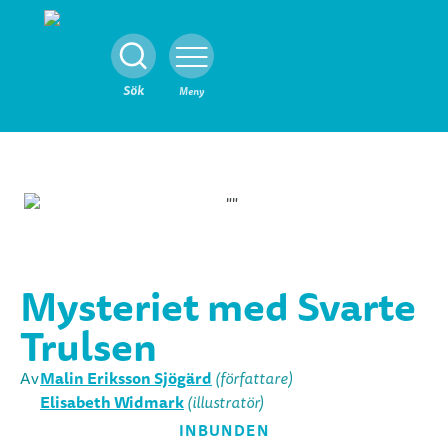
Stäng
Sök
Meny
Mysteriet med Svarte
Trulsen
Malin Eriksson Sjögärd
Av
(författare)
Elisabeth Widmark
(illustratör)
INBUNDEN