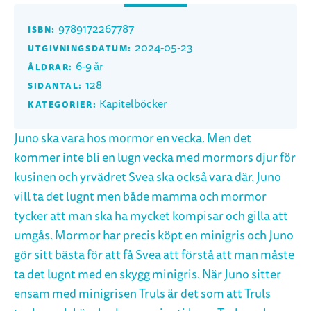
9789172267787
ISBN:
2024-05-23
UTGIVNINGSDATUM:
6-9 år
ÅLDRAR:
128
SIDANTAL:
Kapitelböcker
KATEGORIER:
Juno ska vara hos mormor en vecka. Men det
kommer inte bli en lugn vecka med mormors djur för
kusinen och yrvädret Svea ska också vara där. Juno
vill ta det lugnt men både mamma och mormor
tycker att man ska ha mycket kompisar och gilla att
umgås. Mormor har precis köpt en minigris och Juno
gör sitt bästa för att få Svea att förstå att man måste
ta det lugnt med en skygg minigris. När Juno sitter
ensam med minigrisen Truls är det som att Truls