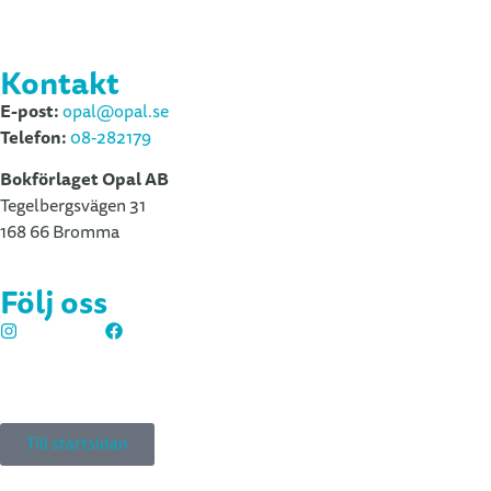
Lärare & bibliotek
Vox By Opal
Kontakt
E-post:
opal@opal.se
Telefon:
08-282179
Bokförlaget Opal AB
Tegelbergsvägen 31
168 66 Bromma
Följ oss
Instagram
Facebook
Tillgänglighetsredogörelse
Till startsidan