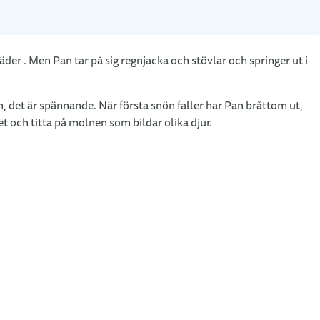
väder . Men Pan tar på sig regnjacka och stövlar och springer ut i
n, det är spännande. När första snön faller har Pan bråttom ut,
et och titta på molnen som bildar olika djur.