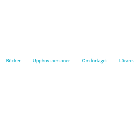
Böcker
Upphovspersoner
Om förlaget
Lärare 