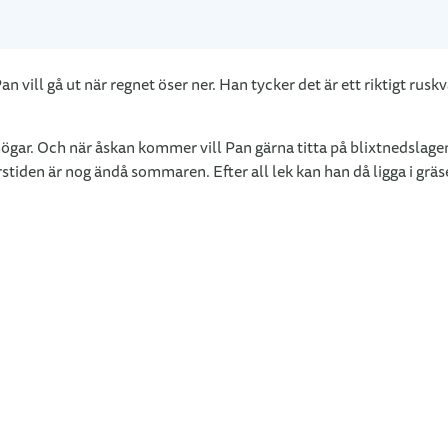
n vill gå ut när regnet öser ner. Han tycker det är ett riktigt rusk
vhögar. Och när åskan kommer vill Pan gärna titta på blixtnedslage
stiden är nog ändå sommaren. Efter all lek kan han då ligga i gräs