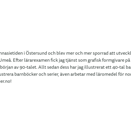
mnasietiden i Östersund och blev mer och mer sporrad att utveckla
 Umeå. Efter lärarexamen fick jag tjänst som grafisk formgivare på
början av 90-talet. Allt sedan dess har jag illustrerat ett 40-tal
 illustrera barnböcker och serier, även arbetar med läromedel för 
er.no!