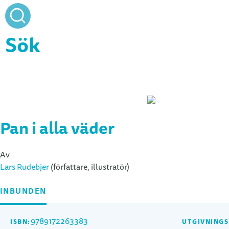
Sök
Stäng
Pan i alla väder
Av
Lars Rudebjer
(författare, illustratör)
INBUNDEN
9789172263383
ISBN:
UTGIVNING