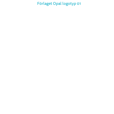
Startsida
Böcker
Upphovspersoner
Om förlaget
Lärare & Bibliotek