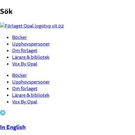
Hoppa
Sök
till
innehåll
Böcker
Upphovspersoner
Om förlaget
Lärare & bibliotek
Vox By Opal
Böcker
Upphovspersoner
Om förlaget
Lärare & bibliotek
Vox By Opal
In English