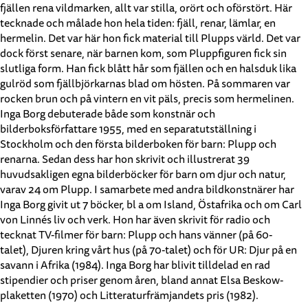
fjällen rena vildmarken, allt var stilla, orört och oförstört. Här
tecknade och målade hon hela tiden: fjäll, renar, lämlar, en
hermelin. Det var här hon fick material till Plupps värld. Det var
dock först senare, när barnen kom, som Pluppfiguren fick sin
slutliga form. Han fick blått hår som fjällen och en halsduk lika
gulröd som fjällbjörkarnas blad om hösten. På sommaren var
rocken brun och på vintern en vit päls, precis som hermelinen.
Inga Borg debuterade både som konstnär och
bilderboksförfattare 1955, med en separatutställning i
Stockholm och den första bilderboken för barn: Plupp och
renarna. Sedan dess har hon skrivit och illustrerat 39
huvudsakligen egna bilderböcker för barn om djur och natur,
varav 24 om Plupp. I samarbete med andra bildkonstnärer har
Inga Borg givit ut 7 böcker, bl a om Island, Östafrika och om Carl
von Linnés liv och verk. Hon har även skrivit för radio och
tecknat TV-filmer för barn: Plupp och hans vänner (på 60-
talet), Djuren kring vårt hus (på 70-talet) och för UR: Djur på en
savann i Afrika (1984). Inga Borg har blivit tilldelad en rad
stipendier och priser genom åren, bland annat Elsa Beskow-
plaketten (1970) och Litteraturfrämjandets pris (1982).