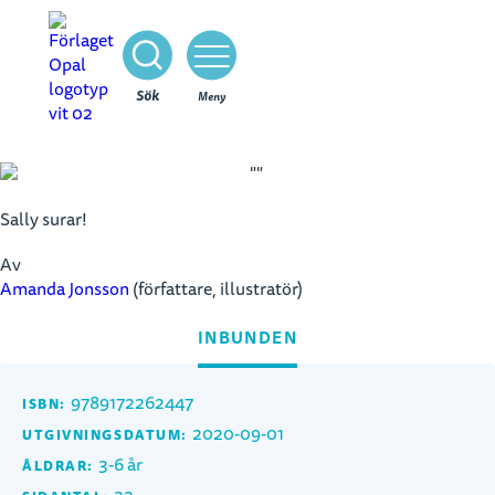
Stäng
Sök
Meny
Sally surar!
Av
Amanda Jonsson
(författare, illustratör)
INBUNDEN
9789172262447
ISBN:
2020-09-01
UTGIVNINGSDATUM:
3-6 år
ÅLDRAR: