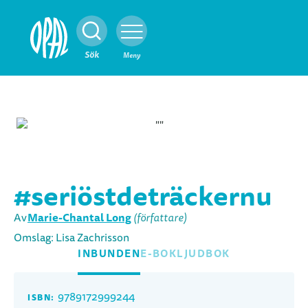
Stäng
Sök
Meny
#seriöstdeträckernu
Marie-Chantal Long
Av
(författare)
Omslag:
Lisa Zachrisson
INBUNDEN
E-BOK
LJUDBOK
9789172999244
ISBN: