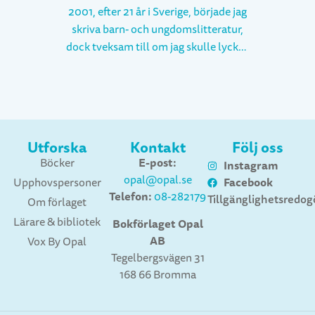
2001, efter 21 år i Sverige, började jag
skriva barn- och ungdomslitteratur,
dock tveksam till om jag skulle lyckas
med det eftersom svenska inte var
mitt modersmål. Men tydligen gick
det vägen: 25 år senare är det dags för
en femtonde bok, den femte hos
Opal. Precis som i mina parallella
Utforska
Kontakt
Följ oss
karriärer som
E-post:
Böcker
Instagram
skådespelare/sångare/dansare/lärare,
opal@opal.se
Facebook
Upphovspersoner
är mitt mål när jag skriver att beröra,
Telefon:
08-282179
Tillgänglighetsredog
Om förlaget
berätta, kommunicera, nå fram.
Lärare & bibliotek
Författarbesök och skrivarverkstäder
Bokförlaget Opal
AB
är självklara höjdpunkter i min
Vox By Opal
Tegelbergsvägen 31
kulturarbetarvardag. Utan dem
168 66 Bromma
skulle det kännas ensamt. Jag skriver
“mitt i livet, mitt i nuet”, mitt i den
svenska, mångfacetterade nutiden.