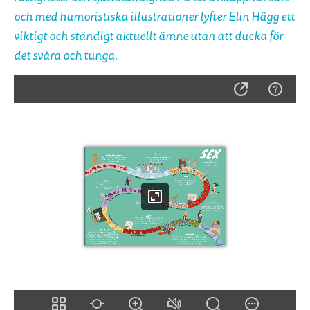
och med humoristiska illustrationer lyfter Elin Hägg ett
viktigt och ständigt aktuellt ämne utan att ducka för
det svåra och tunga.