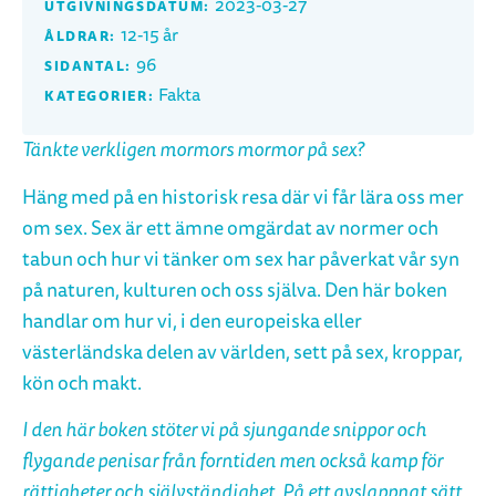
2023-03-27
UTGIVNINGSDATUM:
12-15 år
ÅLDRAR:
96
SIDANTAL:
Fakta
KATEGORIER:
Tänkte verkligen mormors mormor på sex?
Häng med på en historisk resa där vi får lära oss mer
om sex. Sex är ett ämne omgärdat av normer och
tabun och hur vi tänker om sex har påverkat vår syn
på naturen, kulturen och oss själva. Den här boken
handlar om hur vi, i den europeiska eller
västerländska delen av världen, sett på sex, kroppar,
kön och makt.
I den här boken stöter vi på sjungande snippor och
flygande penisar från forntiden men också kamp för
rättigheter och självständighet. På ett avslappnat sätt