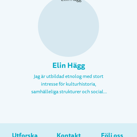
Elin Hägg
Jag är utbildad etnolog med stort
intresse för kulturhistoria,
samhälleliga strukturer och sociala
konstruktioner. Jag brinner för att
tillgängliggöra forskning och för att
visa hur intressant det kan vara att
lära sig hur människor levde förr i
tiden. Framförallt tycker jag om att
Utforska
Kontakt
Följ oss