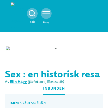
Stäng
Sök
Meny
Sex : en historisk resa
Elin Hägg
Av
(författare, illustratör)
INBUNDEN
9789172263871
ISBN: