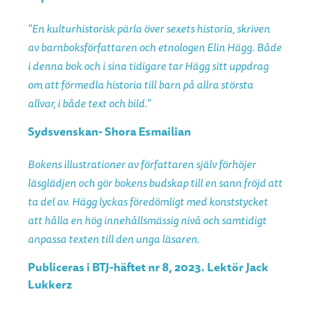
"En kulturhistorisk pärla över sexets historia, skriven
av barnboksförfattaren och etnologen Elin Hägg. Både
i denna bok och i sina tidigare tar Hägg sitt uppdrag
om att förmedla historia till barn på allra största
allvar, i både text och bild."
Sydsvenskan- Shora Esmailian
Bokens illustrationer av författaren själv förhöjer
läsglädjen och gör bokens budskap till en sann fröjd att
ta del av. Hägg lyckas föredömligt med konststycket
att hålla en hög innehållsmässig nivå och samtidigt
anpassa texten till den unga läsaren.
Publiceras i BTJ-häftet nr 8, 2023. Lektör Jack
Lukkerz