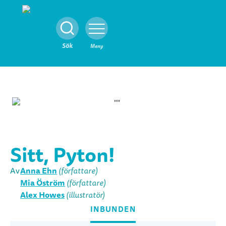
Stäng
Sök
Meny
Sitt, Pyton!
Anna Ehn
Av
(författare)
Mia Öström
(författare)
Alex Howes
(illustratör)
INBUNDEN