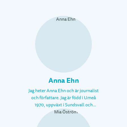
Anna Ehn
Jag heter Anna Ehn och är journalist
och författare. Jag är född i Umeå
1970, uppväxt i Sundsvall och
Stockholm och bosatt i Uppsala. Och
på Fårö. Där, på norra Gotland, har jag
varit alla somrar i mitt liv och dit åker