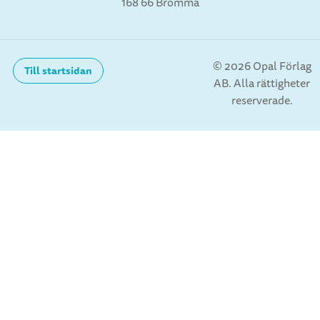
168 66 Bromma
stories with characters that express
the many different quirks and
peculiarities of our personalities.”
© 2026 Opal Förlag
Till startsidan
AB. Alla rättigheter
reserverade.