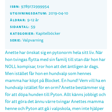
9789172999954
ISBN:
2019-04-10
UTGIVNINGSDATUM:
9-12 år
ÅLDRAR:
59
SIDANTAL:
Kapitelböcker
KATEGORIER:
Valpvarning
SERIE:
Anette har önskat sig en pytonorm hela sitt liv. När
hon tvingas flytta med sin familj till stan där hon har
NOLL kompisar, tror hon att det äntligen är dags.
Men istället får hon en hundvalp som hennes
mamma har köpt på Blocket. En hund! Vem vill ha en
hundvalp istället för en orm? Anette bestämmer sig
för att döpa hunden till Pyton. Allt känns jobbigt och
för att göra det ännu värre tvingar Anettes mamma
henne och Pyton att gå i valpskola, men inte hjälper