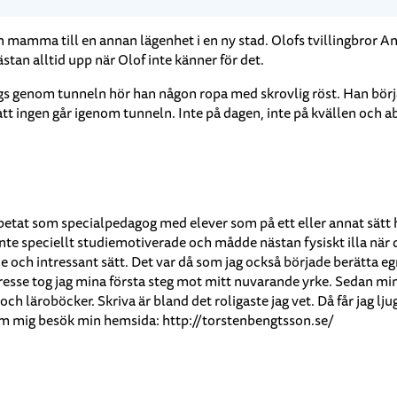
n mamma till en annan lägenhet i en ny stad. Olofs tvillingbror An
an alltid upp när Olof inte känner för det.
ägs genom tunneln hör han någon ropa med skrovlig röst. Han börj
tt ingen går igenom tunneln. Inte på dagen, inte på kvällen och a
betat som specialpedagog med elever som på ett eller annat sätt ha
nte speciellt studiemotiverade och mådde nästan fysiskt illa när 
 och intressant sätt. Det var då som jag också började berätta egn
intresse tog jag mina första steg mot mitt nuvarande yrke. Sedan min
h läroböcker. Skriva är bland det roligaste jag vet. Då får jag lj
mer om mig besök min hemsida: http://torstenbengtsson.se/