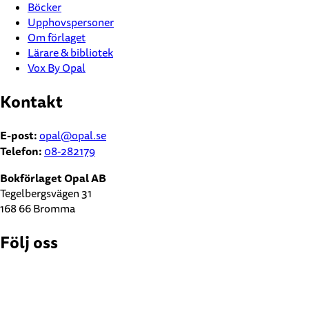
Böcker
Upphovspersoner
Om förlaget
Lärare & bibliotek
Vox By Opal
Kontakt
E-post:
opal@opal.se
Telefon:
08-282179
Bokförlaget Opal AB
Tegelbergsvägen 31
168 66 Bromma
Följ oss