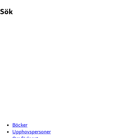
Hoppa
Sök
till
innehåll
Böcker
Upphovspersoner