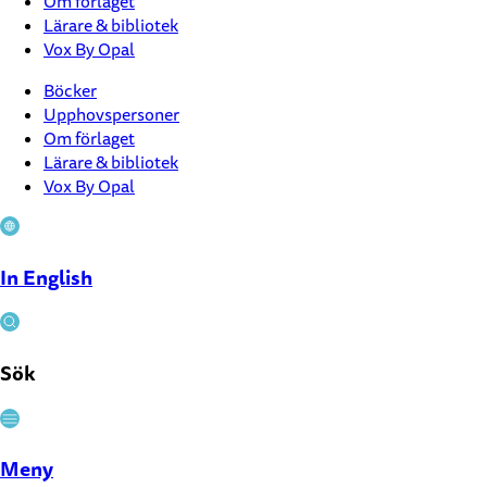
Om förlaget
Lärare & bibliotek
Vox By Opal
Böcker
Upphovspersoner
Om förlaget
Lärare & bibliotek
Vox By Opal
In English
Sök
Stäng
Meny