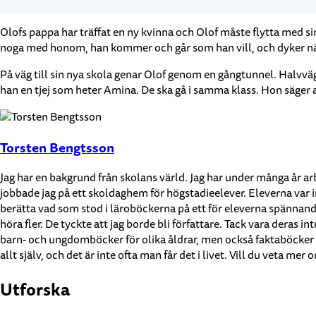
Olofs pappa har träffat en ny kvinna och Olof måste flytta med si
noga med honom, han kommer och går som han vill, och dyker näst
På väg till sin nya skola genar Olof genom en gångtunnel. Halvv
han en tjej som heter Amina. De ska gå i samma klass. Hon säger a
Torsten Bengtsson
Jag har en bakgrund från skolans värld. Jag har under många år ar
jobbade jag på ett skoldaghem för högstadieelever. Eleverna var i
berätta vad som stod i läroböckerna på ett för eleverna spännande
höra fler. De tyckte att jag borde bli författare. Tack vara deras 
barn- och ungdomböcker för olika åldrar, men också faktaböcker oc
allt själv, och det är inte ofta man får det i livet. Vill du veta 
Utforska