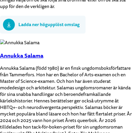
tvingas välja om de ska följa sina drömmar eller om de ska stå
upp för den de verkligen är.
Ladda ner högupplöst omslag
Annukka Salama
Annukka Salama (född 1980) är en finsk ungdomsboksförfattare
från Tammerfors. Hon har en Bachelor of Arts-examen och en
Master of Science-examen. Och hon har även studerat
modedesign och arkitektur. Salamas ungdomsromaner är kända
för sina snabba handlingar och beroendeframkallande
kärlekshistorier. Hennes berättelser ger också utrymme åt
HBTQ+- och neurodivergenta perspektiv. Salamas böcker är
mycket populära bland läsare och hon har fått flertalet priser. År
2024 och 2025 vann hon priset Årets queerbok. År 2026
tilldelades hon tack-för-boken-priset för sin ungdomsroman