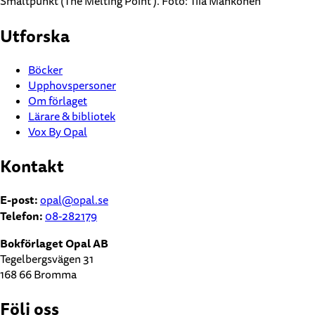
Smältpunkt (The Melting Point ). Foto: Tiia Mahkonen
Utforska
Böcker
Upphovspersoner
Om förlaget
Lärare & bibliotek
Vox By Opal
Kontakt
E-post:
opal@opal.se
Telefon:
08-282179
Bokförlaget Opal AB
Tegelbergsvägen 31
168 66 Bromma
Följ oss