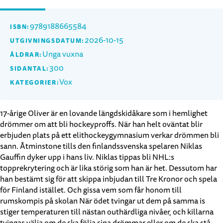
9789188665584
ISBN:
2026-10-15
UTGIVNINGSDATUM:
Unga vuxna
ÅLDRAR:
300
SIDANTAL:
Vox
KATEGORIER:
17-årige Oliver är en lovande längdskidåkare som i hemlighet
drömmer om att bli hockeyproffs. När han helt oväntat blir
erbjuden plats på ett elithockeygymnasium verkar drömmen bli
sann. Åtminstone tills den finlandssvenska spelaren Niklas
Gauffin dyker upp i hans liv. Niklas tippas bli NHL:s
topprekrytering och är lika störig som han är het. Dessutom har
han bestämt sig för att skippa inbjudan till Tre Kronor och spela
för Finland istället. Och gissa vem som får honom till
rumskompis på skolan När ödet tvingar ut dem på samma is
stiger temperaturen till nästan outhärdliga nivåer, och killarna