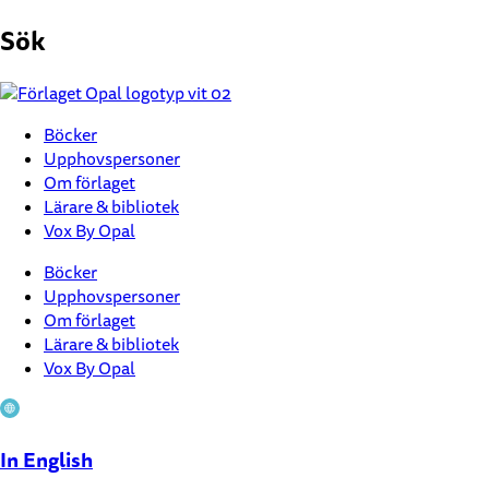
Hoppa
Sök
till
innehåll
Böcker
Upphovspersoner
Om förlaget
Lärare & bibliotek
Vox By Opal
Böcker
Upphovspersoner
Om förlaget
Lärare & bibliotek
Vox By Opal
In English